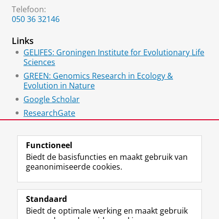
Telefoon:
050 36 32146
Links
GELIFES: Groningen Institute for Evolutionary Life
Sciences
GREEN: Genomics Research in Ecology &
Evolution in Nature
Google Scholar
ResearchGate
Personal webpage
Functioneel
Biedt de basisfuncties en maakt gebruik van
geanonimiseerde cookies.
F
L
R
I
Y
Volg de RUG
a
i
S
n
o
Standaard
c
n
S
s
u
Biedt de optimale werking en maakt gebruik
e
k
-
t
T
Studiekiezers