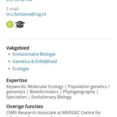
E-mail:
m.c.fontaine@rug.nl
O
R
R
e
C
s
I
e
D
a
Vakgebied
r
Evolutionaire Biologie
c
h
Genetica & Erfelijkheid
P
Ecologie
o
r
Expertise
t
a
Keywords: Molecular Ecology | Population genetics /
l
genomics | Bioinformatics | Phylogeography |
Speciation | Evolutionary Biology
Overige functies
CNRS Research Associate at MIVEGEC Centre for