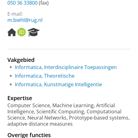
050 36 33800
(fax)
E-mail:
m.biehl@rug.nl
H
O
R
o
R
e
m
C
s
e
I
e
p
D
a
Vakgebied
a
r
Informatica, Interdisciplinaire Toepassingen
g
c
e
h
Informatica, Theoretische
P
Informatica, Kunstmatige Intelligentie
o
r
Expertise
t
a
Computer Science, Machine Learning, Artificial
l
Intelligence, Scientific Computing, Computational
Science, Neural Networks, Prototype-based systems,
adaptive distance measures
Overige functies