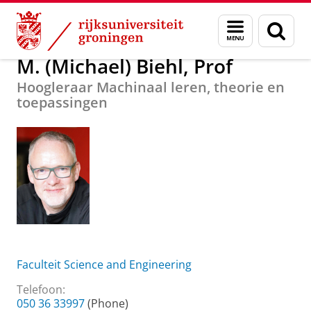
Skip
Skip
Over ons
M. (Michael) Biehl, Prof
Menu
Zoek
to
to
en
Content
Navigation
zoeken
M. (Michael) Biehl, Prof
Hoogleraar Machinaal leren, theorie en
toepassingen
Faculteit Science and Engineering
Telefoon:
050 36 33997
(Phone)