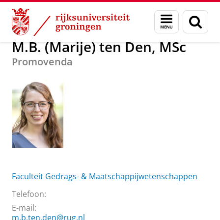
Skip
Skip
Over ons
M.B. (Marije) ten Den, MSc
Menu
Zoek
to
to
en
Content
Navigation
zoeken
M.B. (Marije) ten Den, MSc
Promovenda
Faculteit Gedrags- & Maatschappijwetenschappen
Telefoon:
E-mail:
m.b.ten.den@rug.nl