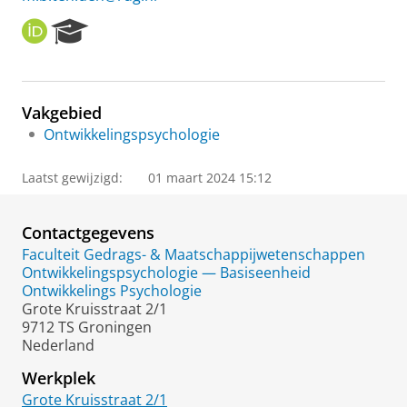
O
R
R
e
C
s
I
e
D
a
Vakgebied
r
Ontwikkelingspsychologie
c
h
P
Laatst gewijzigd:
01 maart 2024 15:12
o
r
t
Contactgegevens
a
Faculteit Gedrags- & Maatschappijwetenschappen
l
Ontwikkelingspsychologie — Basiseenheid
Ontwikkelings Psychologie
Grote Kruisstraat 2/1
9712 TS Groningen
Nederland
Werkplek
Grote Kruisstraat 2/1