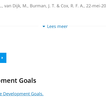
.
,
van Dijk, M.
,
Burman, J. T.
&
Cox, R. F. A.
,
22-mei-2
ges: Cognitive variability bridging complexity 
Lees meer
.
,
van Dijk, M.
,
Burman, J. T.
&
Cox, R. F. A.
,
22-sep-20
ges: Cognitive variability bridging complexity 
.
,
van Dijk, M.
,
Burman, J. T.
&
Cox, R. F. A.
,
17-nov-2
pment Goals
le Development Goals.