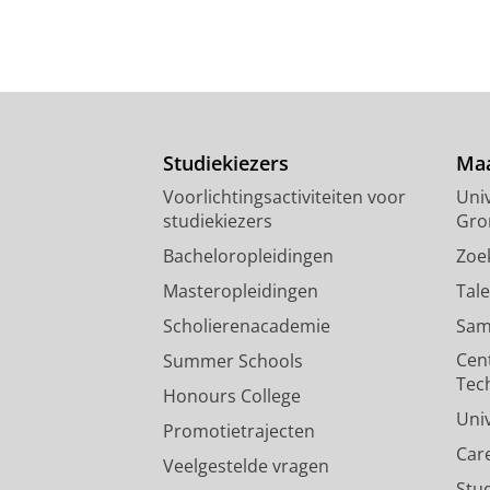
Studiekiezers
Maa
Voorlichtingsactiviteiten voor
Univ
studiekiezers
Gro
Bacheloropleidingen
Zoe
Masteropleidingen
Tal
Scholierenacademie
Sam
Cen
Summer Schools
Tec
Honours College
Uni
Promotietrajecten
Car
Veelgestelde vragen
Stu