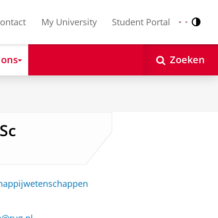
ontact
My University
Student Portal
Contr
Nederlands
English
 ons
Zoeken
MSc
chappijwetenschappen