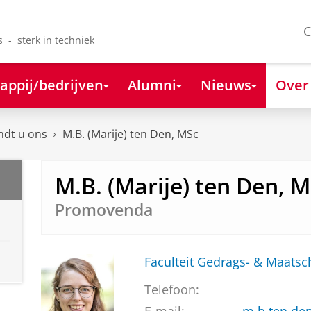
C
s - sterk in techniek
appij/bedrijven
Alumni
Nieuws
Over
ndt u ons
M.B. (Marije) ten Den, MSc
M.B. (Marije) ten Den, 
Promovenda
Faculteit Gedrags- & Maats
Telefoon: