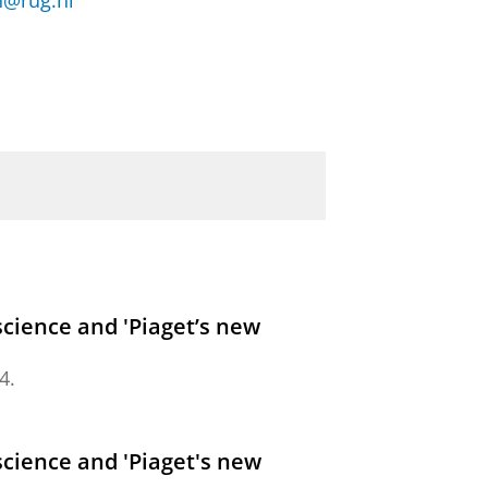
n@rug.nl
 science and 'Piaget’s new
24
.
 science and 'Piaget's new