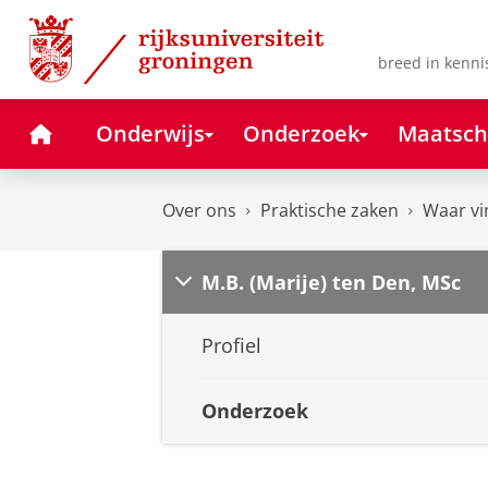
Skip
Skip
to
to
Content
Navigation
breed in kenni
Home
Onderwijs
Onderzoek
Maatsch
Over ons
Praktische zaken
Waar vi
M.B. (Marije) ten Den, MSc
Profiel
Onderzoek