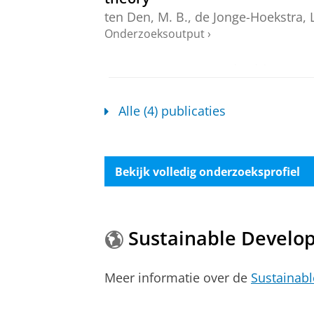
ten Den, M. B.
,
de Jonge-Hoekstra, L
Onderzoeksoutput
›
Not stages, but variability ran
theory'
ten Den, M. B.
,
de Jonge-Hoekstra, L
Alle (4) publicaties
Onderzoeksoutput
›
Not stages, but variability ran
theory'
Bekijk volledig onderzoeksprofiel
ten Den, M. B.
,
de Jonge-Hoekstra, L
Onderzoeksoutput
›
Sustainable Develo
Meer informatie over de
Sustainab