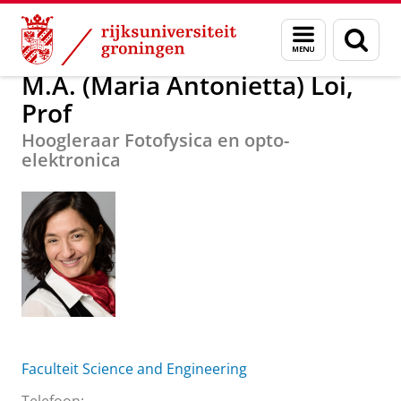
Skip
Skip
Over ons
M.A. (Maria Antonietta) Loi, Prof
Menu
Zoek
to
to
en
Content
Navigation
zoeken
M.A. (Maria Antonietta) Loi,
Prof
Hoogleraar Fotofysica en opto-
elektronica
Faculteit Science and Engineering