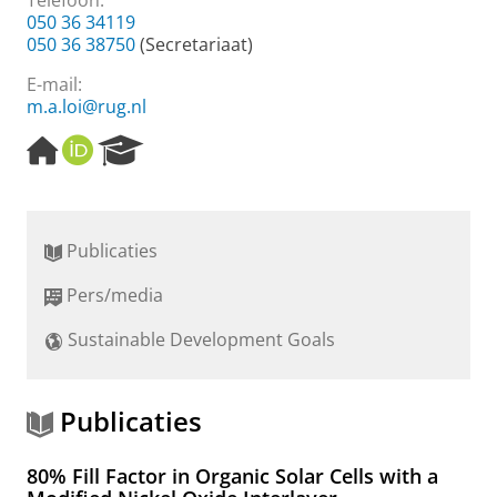
Telefoon:
050 36 34119
050 36 38750
(Secretariaat)
E-mail:
m.a.loi@rug.nl
H
O
R
o
R
e
m
C
s
e
I
e
p
D
a
Publicaties
a
r
g
c
Pers/media
e
h
P
Sustainable Development Goals
o
r
t
a
Publicaties
l
80% Fill Factor in Organic Solar Cells with a