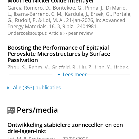
Modified Nickel Oxide Interlayer
Garcia Romero, D.
, Bontekoe, G.,
Pinna, J.
,
Di Mario,
L.
,
Ibarra-Barreno, C. M.
,
Kardula, J.
,
Ersek, G.
,
Portale,
G.
,
Rudolf, P.
&
Loi, M. A.
,
21-jan-2026
,
In:
Advanced
Energy Materials.
16
,
3
,
9 blz.
, 2404981.
Onderzoeksoutput
:
Article
›
›
peer review
Boosting the Performance of Epitaxial
Perovskite Microstructures by Surface
Passivation
Zhou, S., Rehm, V., Grizfeld, R., Liu, Z., Han, Y., Hrbek,
T., Matolínová, I., Korczak, J., Szczerbakow, A., Story,
Lees meer
T.,
Kot, M.
,
Loi, M. A.
, Peng, Z., Sotome, M., Kondo, T.,
Forberich, K., Lüer, L.,
Brabec, C. J.
, Mergheim, J. &
Alle (353) publicaties
Heiss, W.,
9-jan-2026
,
In:
Advanced optical materials.
14
,
1
,
15 blz.
, e03210.
Onderzoeksoutput
:
Article
›
›
peer review
Pers/media
Celebrating the 2025 Applied Physics Letters
Ontwikkeling stabielere zonnecellen en een
Rising Stars Collection and Rising Star Award
drie-lagen-inkt
Loi, M. A.
& Bryan, N. W.,
24-feb-2026
,
In:
Applied