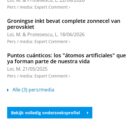
Loi, M.
&
Protesescu, L.
22/06/2026
Physics Letters.
128
,
8
,
3 blz.
, 080401.
Onderzoeksoutput
›
›
peer review
Pers / media
:
Expert Comment
›
Comparative 1-Propanol Vapor Sensing
Groningse inkt bevat complete zonnecel van
Performance of 3D MAPbBr3 and 2D
perovskiet
(PEA)2PbBr4
Loi, M.
&
Protesescu, L.
18/06/2026
Hänsch, P.
,
Pinna, J.
,
Modena, F.
,
Portale, G.
&
Loi, M.
Pers / media
:
Expert Comment
›
A.
,
18-feb-2026
,
In:
Advanced electronic materials.
12
,
4
,
8 blz.
, e00628.
Puntos cuánticos: los "átomos artificiales" que
Onderzoeksoutput
:
Article
›
›
peer review
ya forman parte de nuestra vida
Loi, M.
21/05/2025
Controlling Tin Halide Perovskite
Pers / media
:
Expert Comment
›
Crystallization by Blade Coating Toward
Reproducible and Efficient Solar Cells
Alle (3) pers/media
Chen, L.
,
Mario, L. D.
,
Portale, G.
,
Brabec, C. J.
&
Loi,
M. A.
,
7-jan-2026
,
In:
Advanced Energy Materials.
16
,
1
,
8 blz.
, e03611.
Onderzoeksoutput
:
Article
›
›
peer review
Bekijk volledig onderzoeksprofiel
Device Performance of Emerging Photovoltaic
Materials (Version 6)