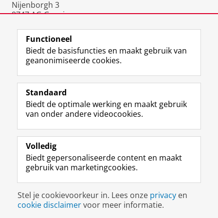
Nijenborgh 3
9747 AG Groningen
Nederland
Functioneel
Biedt de basisfuncties en maakt gebruik van
geanonimiseerde cookies.
F
L
R
I
Y
Volg de RUG
a
i
S
n
o
Standaard
c
n
S
s
u
Biedt de optimale werking en maakt gebruik
e
k
-
t
T
Studiekiezers
van onder andere videocookies.
b
e
f
a
u
Maatschappij/bedrijven
o
d
e
g
b
o
I
e
r
e
Alumni
k
n
d
a
-
Volledig
p
-
R
m
k
Biedt gepersonaliseerde content en maakt
Over ons
a
p
i
-
a
gebruik van marketingcookies.
g
a
j
a
n
i
g
k
c
a
Disclaimer & Copyright
Privacy
Cookies
n
i
s
c
a
Stel je cookievoorkeur in. Lees onze
privacy
en
Inloggen
a
n
u
o
l
cookie disclaimer
voor meer informatie.
R
a
n
u
R