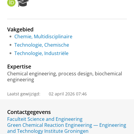
O
R
R
e
C
s
I
e
D
a
Vakgebied
r
Chemie, Multidisciplinaire
c
h
Technologie, Chemische
P
Technologie, Industriële
o
r
Expertise
t
a
Chemical engineering, process design, biochemical
l
engineering
Laatst gewijzigd:
02 april 2026 07:46
Contactgegevens
Faculteit Science and Engineering
Green Chemical Reaction Engineering — Engineering
and Technology Institute Groningen