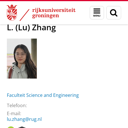
Skip
Skip
Over ons
L. (Lu) Zhang
Menu
Zoek
to
to
en
Content
Navigation
zoeken
L. (Lu) Zhang
Faculteit Science and Engineering
Telefoon:
E-mail:
lu.zhang@rug.nl