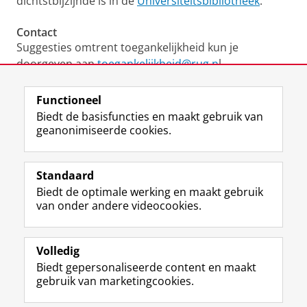
dichtstbijzijnde is in de
Universiteitsbibliotheek
.
Contact
Suggesties omtrent toegankelijkheid kun je
doorgeven aan
toegankelijkheid@rug.n
l.
Functioneel
View this page in:
English
Biedt de basisfuncties en maakt gebruik van
geanonimiseerde cookies.
F
L
R
I
Y
Volg de RUG
a
i
S
n
o
Standaard
c
n
S
s
u
Biedt de optimale werking en maakt gebruik
e
k
-
t
T
Studiekiezers
van onder andere videocookies.
b
e
f
a
u
Maatschappij/bedrijven
o
d
e
g
b
o
I
e
r
e
Alumni
k
n
d
a
-
Volledig
p
-
R
m
k
Biedt gepersonaliseerde content en maakt
Over ons
a
p
i
-
a
gebruik van marketingcookies.
g
a
j
a
n
i
g
k
c
a