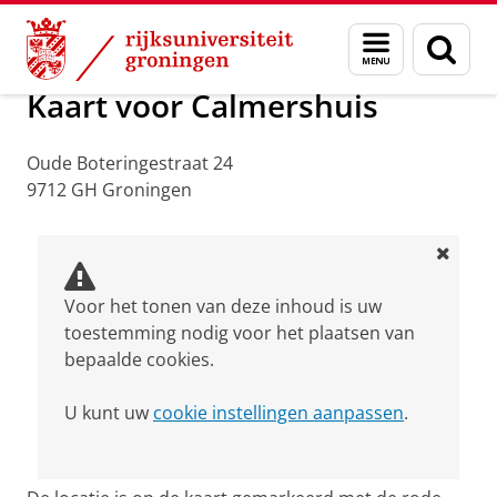
Skip
Skip
Over ons
Praktische zaken
Waar vindt u ons
Menu
Zoek
to
to
en
Content
Navigation
zoeken
Kaart voor Calmershuis
Oude Boteringestraat 24
9712 GH Groningen
Voor het tonen van deze inhoud is uw
toestemming nodig voor het plaatsen van
bepaalde cookies.
U kunt uw
cookie instellingen aanpassen
.