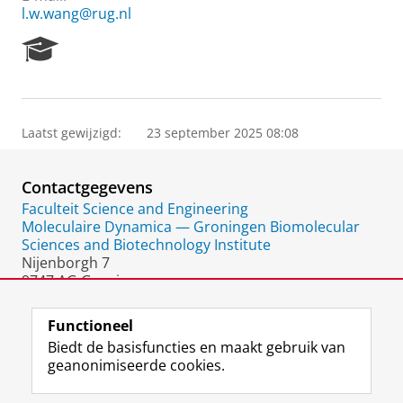
l.w.wang@rug.nl
R
e
s
e
a
Laatst gewijzigd:
23 september 2025 08:08
r
c
h
Contactgegevens
P
o
Faculteit Science and Engineering
r
Moleculaire Dynamica — Groningen Biomolecular
t
Sciences and Biotechnology Institute
a
Nijenborgh 7
l
9747 AG Groningen
Nederland
Functioneel
Biedt de basisfuncties en maakt gebruik van
geanonimiseerde cookies.
F
L
R
I
Y
Volg de RUG