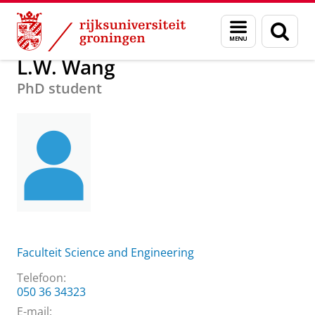
Skip
Skip
Over ons
L.W. Wang
Menu
Zoek
to
to
en
Content
Navigation
zoeken
L.W. Wang
PhD student
Faculteit Science and Engineering
Telefoon:
050 36 34323
E-mail: