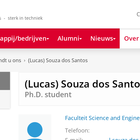
C
s - sterk in techniek
appij/bedrijven
Alumni
Nieuws
Over
ndt u ons
(Lucas) Souza dos Santos
(Lucas) Souza dos Sant
Ph.D. student
Faculteit Science and Engine
Telefoon: