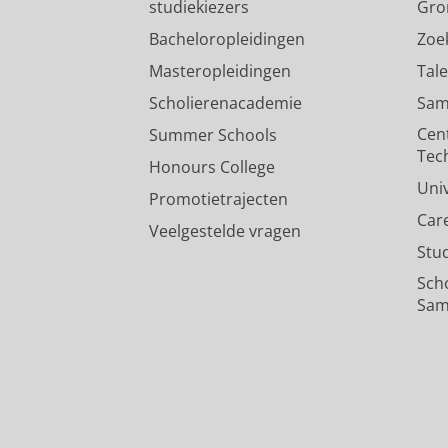
studiekiezers
Gro
Bacheloropleidingen
Zoe
Masteropleidingen
Tal
Scholierenacademie
Sam
Cen
Summer Schools
Tec
Honours College
Uni
Promotietrajecten
Car
Veelgestelde vragen
Stu
Sch
Sam