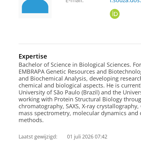
E-mail:
l.souza.dos
O
R
C
I
D
Expertise
Bachelor of Science in Biological Sciences. Fo
EMBRAPA Genetic Resources and Biotechnology
and Biochemical Analysis, developing research
chemical and biological aspects. He is current
University of São Paulo (Brazil) and the Unive
working with Protein Structural Biology throu
chromatography, SAXS, X-ray crystallography, 
mass spectrometry, molecular dynamics and o
methods.
Laatst gewijzigd:
01 juli 2026 07:42