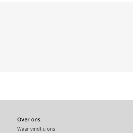
e
Over ons
Waar vindt u ons