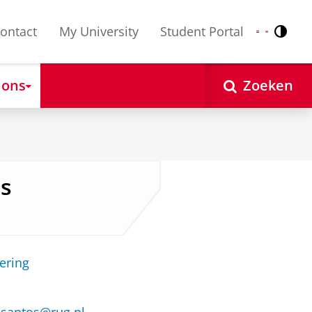
ontact
My University
Student Portal
Contr
Nederlands
English
 ons
Zoeken
os
ering