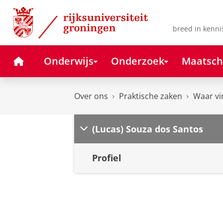
Skip
Skip
to
to
Content
Navigation
breed in kenni
Home
Onderwijs
Onderzoek
Maatsch
Over ons
Praktische zaken
Waar vi
(Lucas) Souza dos Santos
Profiel