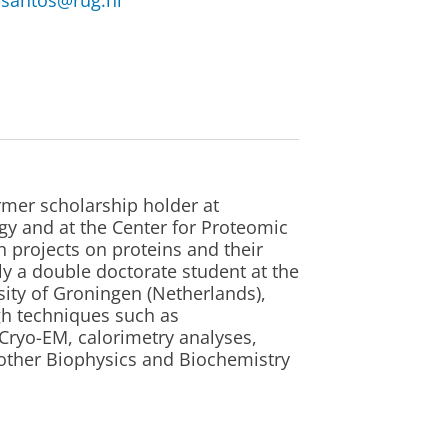
.santos@rug.nl
rmer scholarship holder at
 and at the Center for Proteomic
 projects on proteins and their
ly a double doctorate student at the
rsity of Groningen (Netherlands),
gh techniques such as
Cryo-EM, calorimetry analyses,
ther Biophysics and Biochemistry