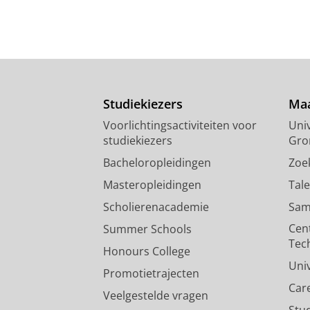
Studiekiezers
Maa
Voorlichtingsactiviteiten voor
Univ
studiekiezers
Gro
Bacheloropleidingen
Zoe
Masteropleidingen
Tal
Scholierenacademie
Sam
Cen
Summer Schools
Tec
Honours College
Uni
Promotietrajecten
Car
Veelgestelde vragen