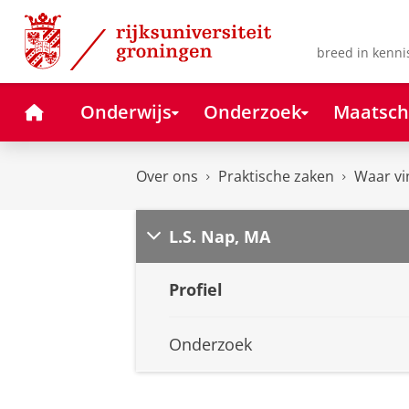
Skip
Skip
to
to
Content
Navigation
breed in kenni
Home
Onderwijs
Onderzoek
Maatsch
Over ons
Praktische zaken
Waar vi
L.S. Nap, MA
Profiel
Onderzoek