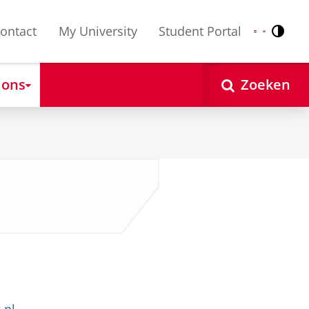
ontact
My University
Student Portal
Contr
Nederlands
English
 ons
Zoeken