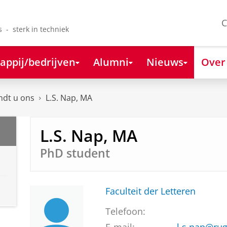
C
s - sterk in techniek
appij/bedrijven
Alumni
Nieuws
Over
ndt u ons
L.S. Nap, MA
L.S. Nap, MA
PhD student
Faculteit der Letteren
Telefoon: