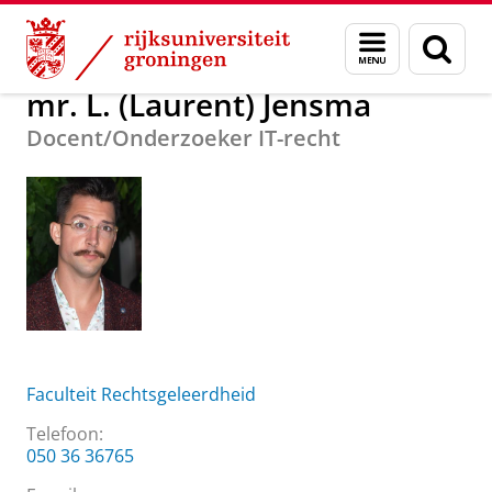
Skip
Skip
Over ons
mr. L. (Laurent) Jensma
Menu
Zoek
to
to
en
Content
Navigation
zoeken
mr. L. (Laurent) Jensma
Docent/Onderzoeker IT-recht
Faculteit Rechtsgeleerdheid
Telefoon:
050 36 36765