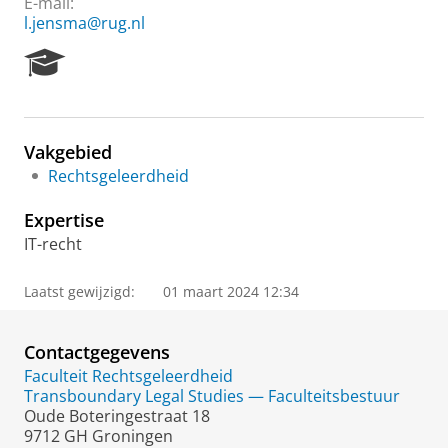
E-mail:
l.jensma@rug.nl
R
e
s
e
a
Vakgebied
r
Rechtsgeleerdheid
c
h
Expertise
P
o
IT-recht
r
t
Laatst gewijzigd:
01 maart 2024 12:34
a
l
Contactgegevens
Faculteit Rechtsgeleerdheid
Transboundary Legal Studies — Faculteitsbestuur
Oude Boteringestraat 18
9712 GH Groningen