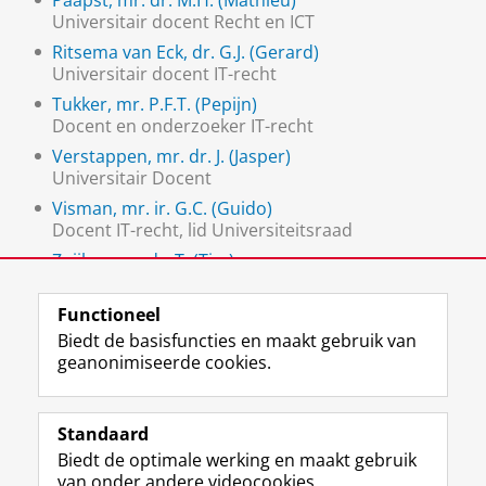
Paapst, mr. dr. M.H. (Mathieu)
Universitair docent Recht en ICT
Ritsema van Eck, dr. G.J. (Gerard)
Universitair docent IT-recht
Tukker, mr. P.F.T. (Pepijn)
Docent en onderzoeker IT-recht
Verstappen, mr. dr. J. (Jasper)
Universitair Docent
Visman, mr. ir. G.C. (Guido)
Docent IT-recht, lid Universiteitsraad
Zuijlen, mr. dr. T. (Tim) van
Universitair docent
Functioneel
Biedt de basisfuncties en maakt gebruik van
geanonimiseerde cookies.
F
L
R
I
Y
Volg de RUG
a
i
S
n
o
Standaard
c
n
S
s
u
Biedt de optimale werking en maakt gebruik
e
k
-
t
T
Studiekiezers
van onder andere videocookies.