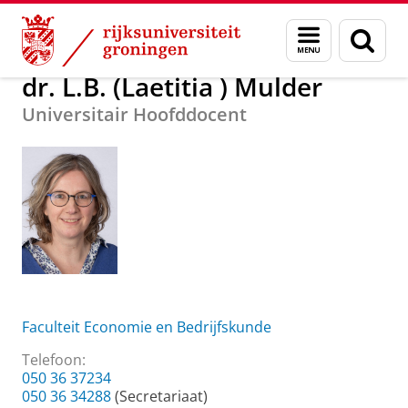
Skip
Skip
Over ons
dr. L.B. (Laetitia ) Mulder
Menu
Zoek
to
to
en
Content
Navigation
zoeken
dr. L.B. (Laetitia ) Mulder
Universitair Hoofddocent
Faculteit Economie en Bedrijfskunde
Telefoon:
050 36 37234
050 36 34288
(Secretariaat)