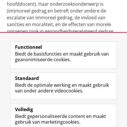
hoofddocent). Haar onderzoeksonderwerp is
(im)moreel gedrag en betreft onder andere de
escalatie van immoreel gedrag, de invloed van
sancties en moraliteit, en de effecten van morele
oproepen (ook in gezondheidsgerelateerd gedrag
zoals vaccinatie en recreatief drugsgebruik).
Functioneel
Laatst gewijzigd:
09 juni 2026 12:32
Biedt de basisfuncties en maakt gebruik van
geanonimiseerde cookies.
F
L
R
I
Y
Volg de RUG
a
i
S
n
o
Standaard
c
n
S
s
u
Biedt de optimale werking en maakt gebruik
e
k
-
t
T
Studiekiezers
van onder andere videocookies.
b
e
f
a
u
Maatschappij/bedrijven
o
d
e
g
b
o
I
e
r
e
Alumni
k
n
d
a
-
Volledig
p
-
R
m
k
Biedt gepersonaliseerde content en maakt
Over ons
a
p
i
-
a
gebruik van marketingcookies.
g
a
j
a
n