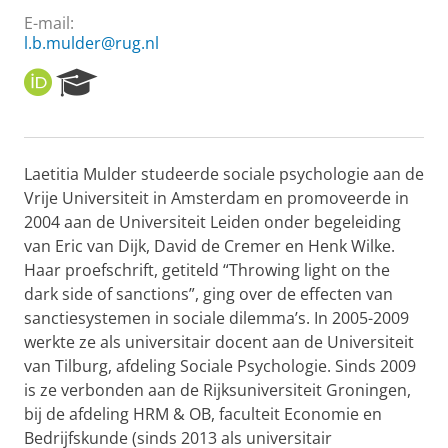
E-mail:
l.b.mulder@rug.nl
O
R
R
e
C
s
I
e
D
a
Laetitia Mulder studeerde sociale psychologie aan de
r
Vrije Universiteit in Amsterdam en promoveerde in
c
h
2004 aan de Universiteit Leiden onder begeleiding
P
van Eric van Dijk, David de Cremer en Henk Wilke.
o
Haar proefschrift, getiteld “Throwing light on the
r
dark side of sanctions”, ging over de effecten van
t
sanctiesystemen in sociale dilemma’s. In 2005-2009
a
l
werkte ze als universitair docent aan de Universiteit
van Tilburg, afdeling Sociale Psychologie. Sinds 2009
is ze verbonden aan de Rijksuniversiteit Groningen,
bij de afdeling HRM & OB, faculteit Economie en
Bedrijfskunde (sinds 2013 als universitair