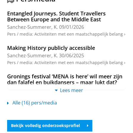
Sanchez-Summerer, K.
,
2026
, (Submitted)
Conference
‘Crossing Borders, Converting Souls: A Global History of
Entangled Journeys. Student Travellers
Christian Missions (1500–2000).
Between Europe and the Middle East
Onderzoeksoutput
›
Sanchez-Summerer, K.
09/01/2026
Pers / media
:
Activiteiten met een maatschappelijk belang
›
Colonial vocabularies. Teaching and learning
Arabic, 1870-1970
Making History publicly accessible
Sanchez-Summerer, K.
(Redacteur), Irving, S.
(Redacteur), Mairs, R. (Redacteur) &
Admiraal, L.
,
jan-
Sanchez-Summerer, K.
30/06/2025
2025
,
Amsterdam University Press
.
282 blz.
Pers / media
:
Activiteiten met een maatschappelijk belang
›
Onderzoeksoutput
›
›
peer review
Gronings festival ‘MENA is here’ wil meer zijn
Commensality and Cultural Heritage: Bringing
dan falafel en buikdansers – maar lukt dat?
the Foodways of the Middle East and Its
Sanchez, K. M. J.
19/05/2025
Lees meer
Diasporas to the Table
Pers / media
:
Expert Comment
›
Sanchez-Summerer, K.
(Redacteur) & Sharkey, H. J.
Alle (16) pers/media
(Redacteur),
2025
, Groningen:
University of
Gronings festival ‘MENA is here’ wil meer zijn
Groningen Press
.
114 blz.
(Visions of the Middle East
dan falafel en buikdansers – maar lukt dat?
and North Africa; vol. 5)
Maimoena Hulshof
Onderzoeksoutput
›
Bekijk volledig onderzoeksprofiel
Sanchez-Summerer, K.
&
Madbouly, M.
19/05/2025