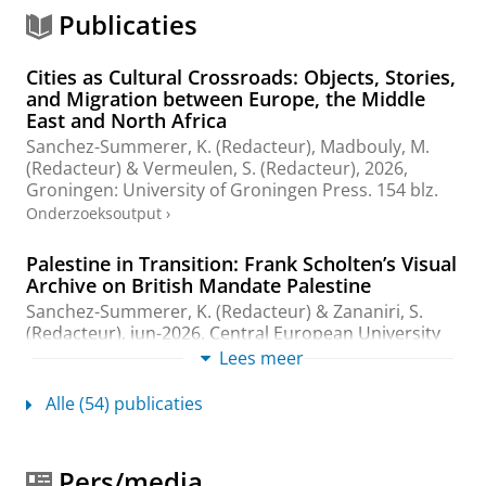
Publicaties
Cities as Cultural Crossroads: Objects, Stories,
and Migration between Europe, the Middle
East and North Africa
Sanchez-Summerer, K.
(Redacteur),
Madbouly, M.
(Redacteur) & Vermeulen, S. (Redacteur),
2026
,
Groningen:
University of Groningen Press
.
154 blz.
Onderzoeksoutput
›
Palestine in Transition: Frank Scholten’s Visual
Archive on British Mandate Palestine
Sanchez-Summerer, K.
(Redacteur) & Zananiri, S.
(Redacteur),
jun-2026
,
Central European University
Press
.
198 blz.
Lees meer
Onderzoeksoutput
›
›
peer review
Alle (54) publicaties
Photography as Missionary Tool: Visualizing
the Holy Land and the Politics of
Representation (1870–1950)
Pers/media