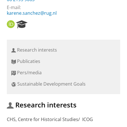
E-mail:
karene.sanchez@rug.nl
O
R
R
e
C
s
I
e
D
a
Research interests
r
c
Publicaties
h
P
Pers/media
o
r
Sustainable Development Goals
t
a
l
Research interests
CHS, Centre for Historical Studies/ ICOG