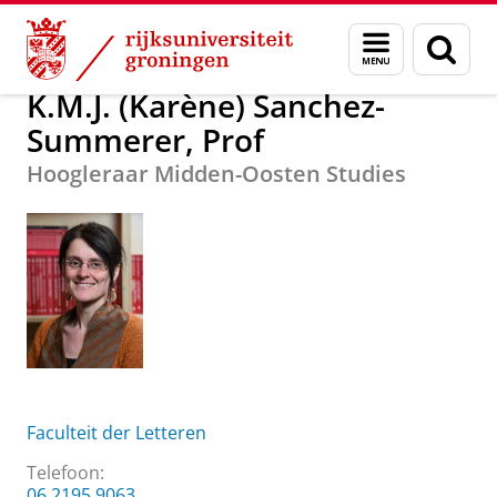
Skip
Skip
K.M.J. (Karène) Sanchez-Summerer, Prof
Menu
Zoek
to
to
en
Content
Navigation
zoeken
K.M.J. (Karène) Sanchez-
Summerer, Prof
Hoogleraar Midden-Oosten Studies
Faculteit der Letteren
Telefoon:
06 2195 9063