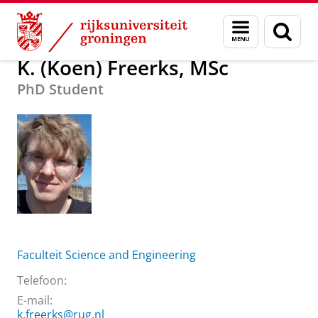
Skip
Skip
Over ons
K. (Koen) Freerks, MSc
Menu
Zoek
to
to
en
Content
Navigation
zoeken
K. (Koen) Freerks, MSc
PhD Student
Faculteit Science and Engineering
Telefoon:
E-mail:
k.freerks@rug.nl