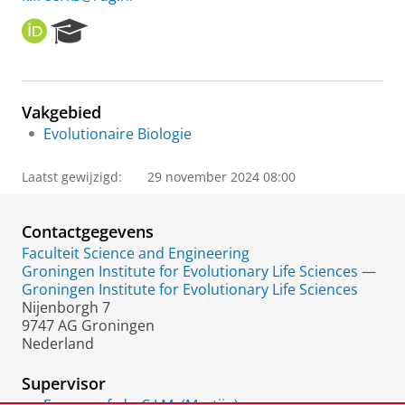
O
R
R
e
C
s
I
e
D
a
Vakgebied
r
Evolutionaire Biologie
c
h
P
Laatst gewijzigd:
29 november 2024 08:00
o
r
t
Contactgegevens
a
Faculteit Science and Engineering
l
Groningen Institute for Evolutionary Life Sciences —
Groningen Institute for Evolutionary Life Sciences
Nijenborgh 7
9747 AG Groningen
Nederland
Supervisor