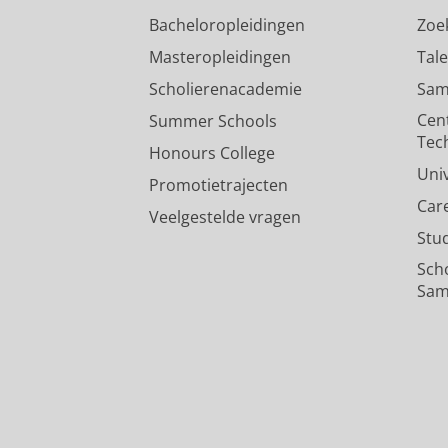
Bacheloropleidingen
Zoe
Masteropleidingen
Tal
Scholierenacademie
Sam
Cen
Summer Schools
Tec
Honours College
Uni
Promotietrajecten
Car
Veelgestelde vragen
Stu
Sch
Sam