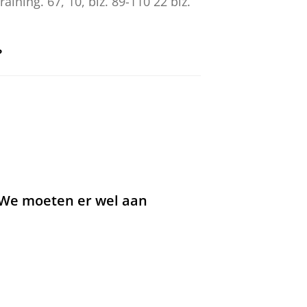
raining.
67
,
10
,
blz. 89-110
22 blz.
?
nkens, K. & van Solinge, H. (reds.).
4
,
blz. 50-72
22 blz.
: ‘We moeten er wel aan
9.