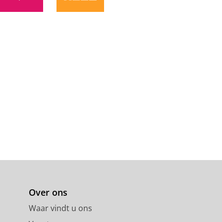
eidsmarkt.
ArbeidsmarktInzicht.nl
,
ylijn!’
Over ons
Waar vindt u ons