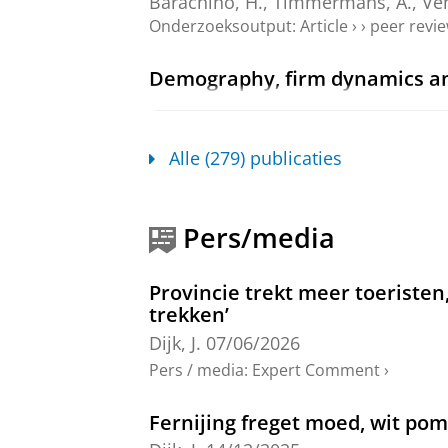
Barachino, H.
,
Timmermans, A.
,
Ven
Onderzoeksoutput
:
Article
›
›
peer revi
Demography, firm dynamics an
Koster, S.
,
Venhorst, V.
&
van Dijk, J
NIDI
,
blz. 94-98
5 blz.
Onderzoeksoutput
›
Alle (279) publicaties
De samenhang tussen leercultu
de Kruijf, B.
,
Edzes, A.
,
van Dijk, J.
& 
Pers/media
Onderzoeksoutput
:
Article
›
›
peer revi
Provincie trekt meer toeristen
Does cross-border commuting 
trekken’
Edzes, A.
,
van Dijk, J.
& Broersma, L
Dijk, J.
07/06/2026
Onderzoeksoutput
:
Article
›
›
peer revi
Pers / media
:
Expert Comment
›
Meer investeren buiten de Ran
Fernijing freget moed, wit pom
Koster, S.
&
van Dijk, J.
,
apr-2022
,
I