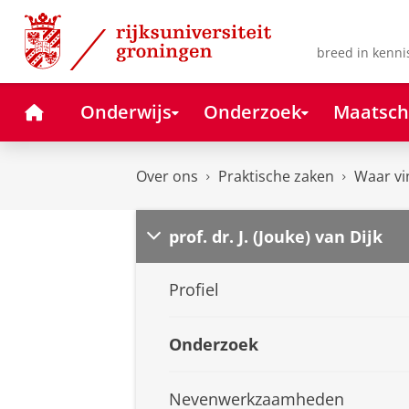
Skip
Skip
to
to
Content
Navigation
breed in kenni
Home
Onderwijs
Onderzoek
Maatsch
Over ons
Praktische zaken
Waar vi
prof. dr. J. (Jouke) van Dijk
Profiel
Onderzoek
Nevenwerkzaamheden