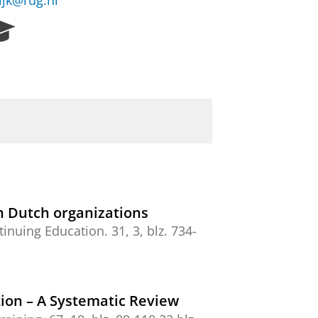
ijk@rug.nl
R
e
s
e
a
r
c
h
P
o
r
t
in Dutch organizations
a
tinuing Education.
31
,
3
,
blz. 734-
l
tion – A Systematic Review