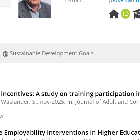
E-mail:
jouke.van.d
H
O
o
R
m
C
e
I
p
D
a
Sustainable Development Goals
g
e
 incentives: A study on training participation 
Waslander, S.,
nov-2025
,
In:
Journal of Adult and Con
ew
e Employability Interventions in Higher Educa