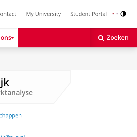
ontact
My University
Student Portal
Contr
Nederlands
English
 ons
Zoeken
ijk
ktanalyse
schappen