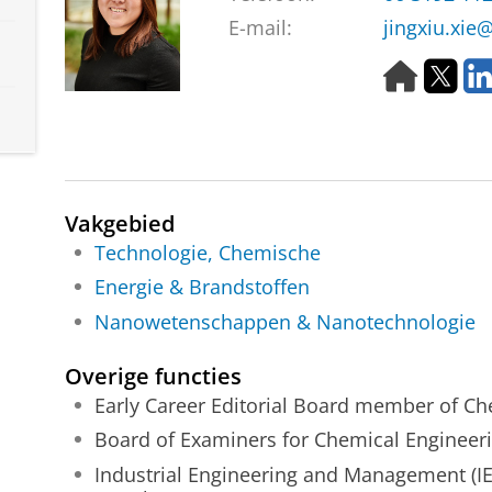
E-mail:
jingxiu.xie
H
T
o
w
m
i
e
t
p
t
a
e
g
r
Vakgebied
e
Technologie, Chemische
Energie & Brandstoffen
Nanowetenschappen & Nanotechnologie
Overige functies
Early Career Editorial Board member of Ch
Board of Examiners for Chemical Engineer
Industrial Engineering and Management (