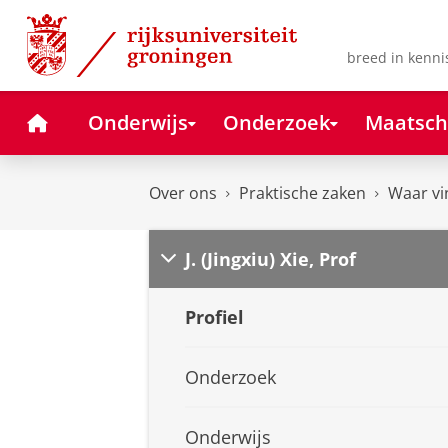
Skip
Skip
to
to
Content
Navigation
breed in kenni
Home
Onderwijs
Onderzoek
Maatsch
Over ons
Praktische zaken
Waar vi
J. (Jingxiu) Xie, Prof
Profiel
Onderzoek
Onderwijs