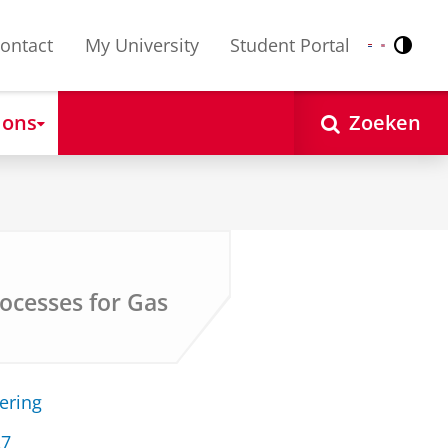
ontact
My University
Student Portal
Contr
Nederlands
English
 ons
Zoeken
rocesses for Gas
ering
27