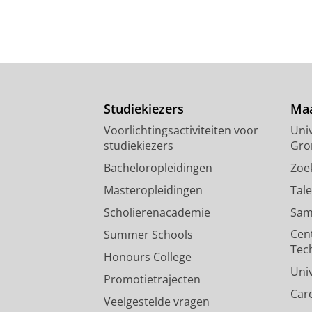
Studiekiezers
Maa
Voorlichtingsactiviteiten voor
Univ
studiekiezers
Gro
Bacheloropleidingen
Zoe
Masteropleidingen
Tal
Scholierenacademie
Sam
Cen
Summer Schools
Tec
Honours College
Uni
Promotietrajecten
Car
Veelgestelde vragen