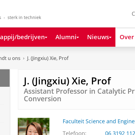
C
s - sterk in techniek
appij/bedrijven
Alumni
Nieuws
Over
ndt u ons
J. (Jingxiu) Xie, Prof
J. (Jingxiu) Xie, Prof
Assistant Professor in Catalytic P
Conversion
Faculteit Science and Engine
Telefoon:
06 3192 11