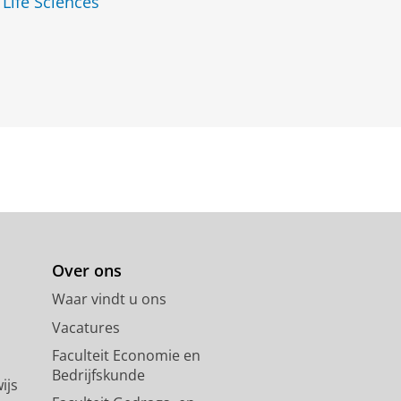
 Life Sciences
Over ons
Waar vindt u ons
Vacatures
Faculteit Economie en
Bedrijfskunde
ijs