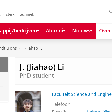
C
s - sterk in techniek
appij/bedrijven
Alumni
Nieuws
Over
ndt u ons
J. (Jiahao) Li
J. (Jiahao) Li
PhD student
Faculteit Science and Engine
Telefoon: