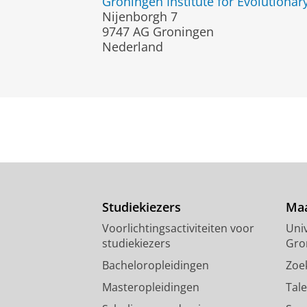
Groningen Institute for Evolutionar
Nijenborgh 7
9747 AG Groningen
Nederland
Studiekiezers
Maa
Voorlichtingsactiviteiten voor
Univ
studiekiezers
Gro
Bacheloropleidingen
Zoe
Masteropleidingen
Tal