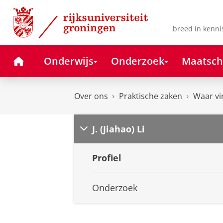
Skip
Skip
to
to
Content
Navigation
breed in kenni
Home
Onderwijs
Onderzoek
Maatsch
Over ons
Praktische zaken
Waar vi
J. (Jiahao) Li
Profiel
Onderzoek