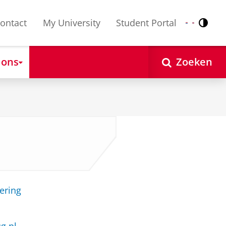
ontact
My University
Student Portal
Contr
Nederlands
English
 ons
Zoeken
ering