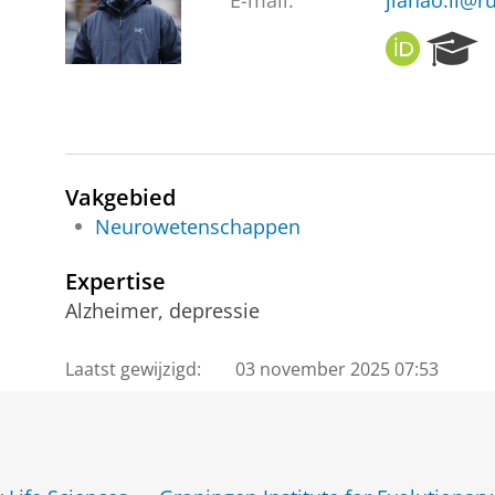
E-mail:
jiahao.li@r
O
R
R
e
C
s
I
e
D
a
r
c
Vakgebied
h
Neurowetenschappen
P
o
Expertise
r
Alzheimer, depressie
t
a
l
Laatst gewijzigd:
03 november 2025 07:53