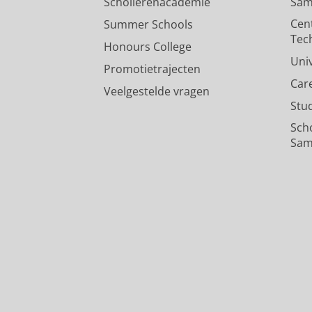
Scholierenacademie
Sam
Cen
Summer Schools
Tec
Honours College
Uni
Promotietrajecten
Car
Veelgestelde vragen
Stu
Sch
Sam