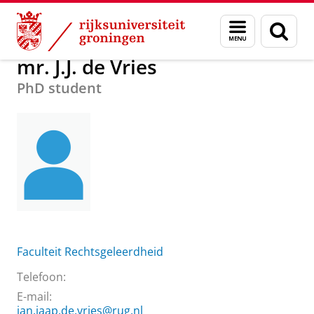
Skip
Skip
Over ons
mr. J.J. de Vries
Menu
Zoek
to
to
en
Content
Navigation
zoeken
mr. J.J. de Vries
PhD student
Faculteit Rechtsgeleerdheid
Telefoon:
E-mail:
jan.jaap.de.vries@rug.nl