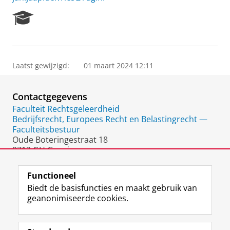
R
e
s
e
a
Laatst gewijzigd:
01 maart 2024 12:11
r
c
h
Contactgegevens
P
o
Faculteit Rechtsgeleerdheid
r
Bedrijfsrecht, Europees Recht en Belastingrecht —
t
Faculteitsbestuur
a
Oude Boteringestraat 18
l
9712 GH Groningen
Nederland
Functioneel
Biedt de basisfuncties en maakt gebruik van
geanonimiseerde cookies.
F
L
R
I
Y
Volg de RUG
a
i
S
n
o