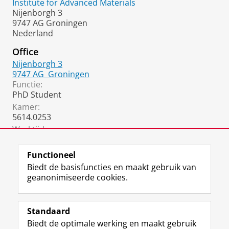
Institute for Advanced Materials
Nijenborgh 3
9747 AG Groningen
Nederland
Office
Nijenborgh 3
9747 AG
Groningen
Functie:
PhD Student
Kamer:
5614.0253
Werktijden:
8:30-17:30
Functioneel
Biedt de basisfuncties en maakt gebruik van
geanonimiseerde cookies.
F
L
R
I
Y
Volg de RUG
a
i
S
n
o
Standaard
c
n
S
s
u
Biedt de optimale werking en maakt gebruik
e
k
-
t
T
Studiekiezers