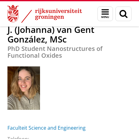
Skip
Skip
Over ons
J. (Johanna) van Gent González, MSc
Menu
Zoek
to
to
en
Content
Navigation
zoeken
J. (Johanna) van Gent
González, MSc
PhD Student Nanostructures of
Functional Oxides
Faculteit Science and Engineering