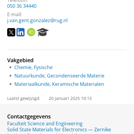
Telefoon:
050 36 34440
E-mail:
j.van.gent.gonzalez@rug.nl
T
L
O
R
w
i
R
e
i
n
C
s
t
k
I
e
t
e
D
a
Vakgebied
e
d
r
r
I
c
Chemie, Fysische
n
h
Natuurkunde, Gecondenseerde Materie
P
Materiaalkunde, Keramische Materialen
o
r
t
Laatst gewijzigd:
20 januari 2025 10:15
a
l
Contactgegevens
Faculteit Science and Engineering
Solid State Materials for Electronics — Zernike