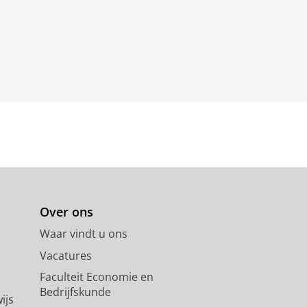
Over ons
Waar vindt u ons
Vacatures
Faculteit Economie en
Bedrijfskunde
ijs