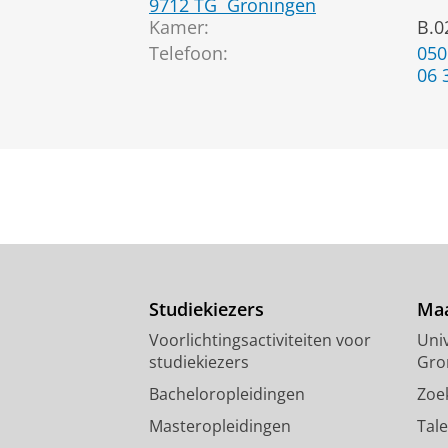
9712 TG
Groningen
Kamer:
B.0
Telefoon:
050
06 
Studiekiezers
Maa
Voorlichtingsactiviteiten voor
Univ
studiekiezers
Gro
Bacheloropleidingen
Zoe
Masteropleidingen
Tal