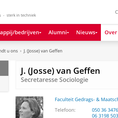
C
s - sterk in techniek
appij/bedrijven
Alumni
Nieuws
Over
ndt u ons
J. (Josse) van Geffen
J. (Josse) van Geffen
Secretaresse Sociologie
Faculteit Gedrags- & Maats
Telefoon:
050 36 347
06 3198 50