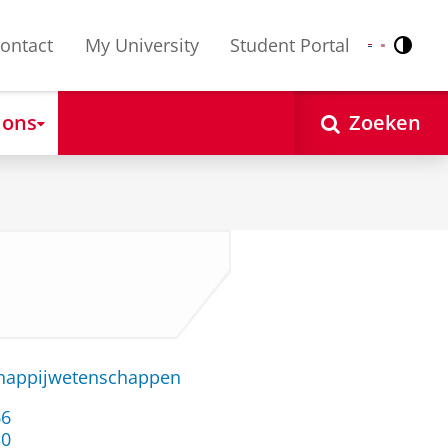
ontact
My University
Student Portal
Contr
Nederlands
English
 ons
Zoeken
chappijwetenschappen
66
30