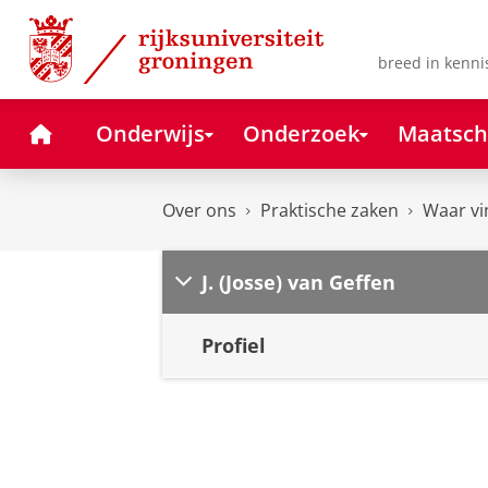
Skip
Skip
to
to
Content
Navigation
breed in kenni
Home
Onderwijs
Onderzoek
Maatsch
Over ons
Praktische zaken
Waar vi
J. (Josse) van Geffen
Profiel