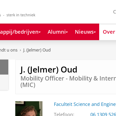
C
s - sterk in techniek
appij/bedrijven
Alumni
Nieuws
Over
ndt u ons
J. (Jelmer) Oud
J. (Jelmer) Oud
Mobility Officer - Mobility & Inte
(MIC)
Faculteit Science and Engine
Telefoon:
06 1309 52