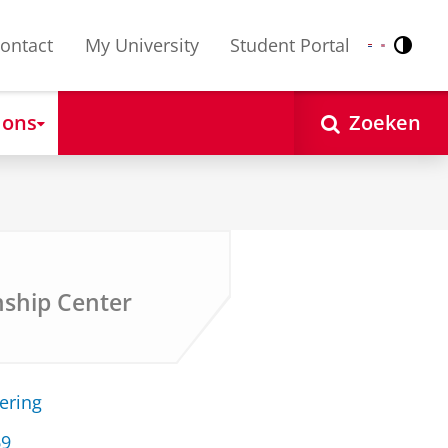
ontact
My University
Student Portal
Contr
Nederlands
English
 ons
Zoeken
rnship Center
ering
69