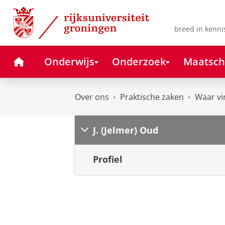
Skip
Skip
to
to
Content
Navigation
breed in kenni
Home
Onderwijs
Onderzoek
Maatsch
Over ons
Praktische zaken
Waar vi
J. (Jelmer) Oud
Profiel