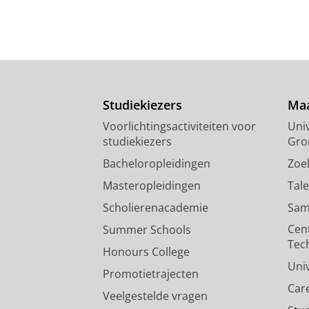
Studiekiezers
Maa
Voorlichtingsactiviteiten voor
Univ
studiekiezers
Gro
Bacheloropleidingen
Zoe
Masteropleidingen
Tal
Scholierenacademie
Sam
Cen
Summer Schools
Tec
Honours College
Uni
Promotietrajecten
Car
Veelgestelde vragen