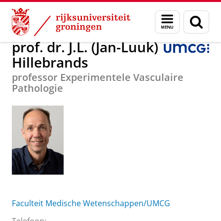
Skip
Skip
Over ons
prof. dr. J.L. (Jan-Luuk) Hillebrands
Menu
Zoek
to
to
en
Content
Navigation
zoeken
prof. dr. J.L. (Jan-Luuk)
Hillebrands
professor Experimentele Vasculaire
Pathologie
Faculteit Medische Wetenschappen/UMCG