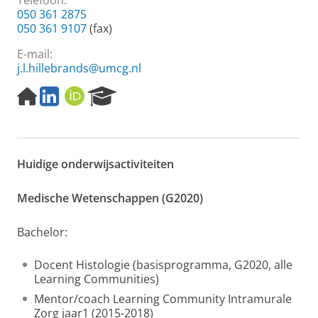
Telefoon:
050 361 2875
050 361 9107
(fax)
E-mail:
j.l.hillebrands@umcg.nl
H
L
O
R
o
i
R
e
m
n
C
s
e
k
I
e
p
e
D
a
Huidige onderwijsactiviteiten
a
d
r
g
I
c
e
N
h
Medische Wetenschappen (G2020)
P
o
Bachelor:
r
t
a
Docent Histologie (basisprogramma, G2020, alle
l
Learning Communities)
Mentor/coach Learning Community Intramurale
Zorg jaar1 (2015-2018)