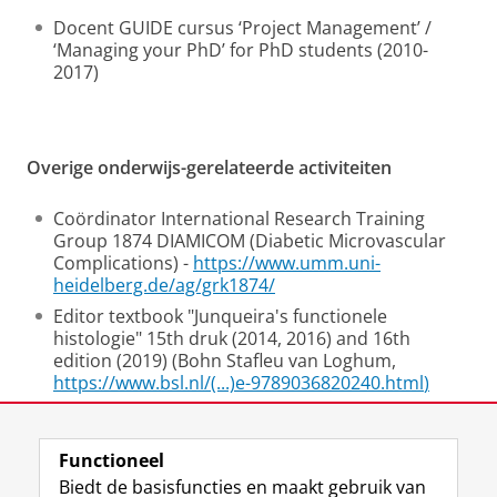
Docent GUIDE cursus ‘Project Management’ /
‘Managing your PhD’ for PhD students (2010-
2017)
Overige onderwijs-gerelateerde activiteiten
Coördinator International Research Training
Group 1874 DIAMICOM (Diabetic Microvascular
Complications) -
https://www.umm.uni-
heidelberg.de/ag/grk1874/
Editor textbook "Junqueira's functionele
histologie" 15th druk (2014, 2016) and 16th
edition (2019) (Bohn Stafleu van Loghum,
https://www.bsl.nl/(...)e-9789036820240.html
)
Functioneel
Laatst gewijzigd:
25 juni 2022 01:12
Biedt de basisfuncties en maakt gebruik van