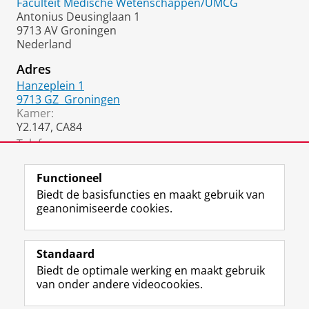
Faculteit Medische Wetenschappen/UMCG
Antonius Deusinglaan 1
9713 AV Groningen
Nederland
Adres
Hanzeplein 1
9713 GZ
Groningen
Kamer:
Y2.147, CA84
Telefoon:
06 2564 8225
Functioneel
Biedt de basisfuncties en maakt gebruik van
geanonimiseerde cookies.
F
L
R
I
Y
Volg de RUG
a
i
S
n
o
Standaard
c
n
S
s
u
Biedt de optimale werking en maakt gebruik
e
k
-
t
T
Studiekiezers
van onder andere videocookies.
b
e
f
a
u
Maatschappij/bedrijven
o
d
e
g
b