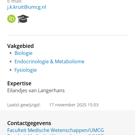
E-mail:
j.k.kruit@umcg.nl
O
R
R
e
C
s
I
e
D
a
Vakgebied
r
Biologie
c
h
Endocrinologie & Metabolisme
P
Fysiologie
o
r
Expertise
t
a
Eilandjes van Langerhans
l
Laatst gewijzigd:
17 november 2025 15:03
Contactgegevens
Faculteit Medische Wetenschappen/UMCG