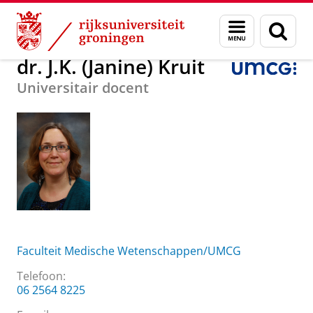
Skip
Skip
Over ons
dr. J.K. (Janine) Kruit
Menu
Zoek
to
to
en
Content
Navigation
zoeken
dr. J.K. (Janine) Kruit
Universitair docent
Faculteit Medische Wetenschappen/UMCG
Telefoon:
06 2564 8225