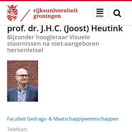
Skip
Skip
Over ons
prof. dr. J.H.C. (Joost) Heutink
Menu
Zoek
to
to
en
Content
Navigation
zoeken
prof. dr. J.H.C. (Joost) Heutink
Bijzonder hoogleraar Visuele
stoornissen na niet-aangeboren
hersenletsel
Faculteit Gedrags- & Maatschappijwetenschappen
Telefoon: