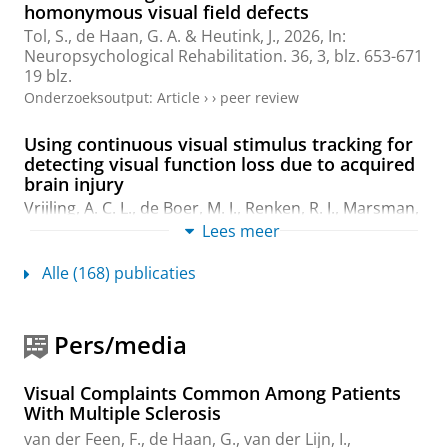
homonymous visual field defects
Tol, S.
,
de Haan, G. A.
&
Heutink, J.
,
2026
,
In:
Neuropsychological Rehabilitation.
36
,
3
,
blz. 653-671
19 blz.
Onderzoeksoutput
:
Article
›
›
peer review
Using continuous visual stimulus tracking for
detecting visual function loss due to acquired
brain injury
Vrijling, A. C. L.
,
de Boer, M. J.
,
Renken, R. J.
,
Marsman,
J. B. C.
,
Heutink, J.
,
Cornelissen, F. W.
&
Jansonius, N.
Lees meer
M.
,
jun-2026
,
In:
Acta ophthalmologica.
104
,
4
,
blz.
e463-e474
12 blz.
Alle (168) publicaties
Onderzoeksoutput
:
Article
›
›
peer review
Validation and clinical applicability of the
Pers/media
Screening Visual Complaints questionnaire-
acquired brain injury (SVCq-abi) in individuals
Visual Complaints Common Among Patients
with acquired brain injury
With Multiple Sclerosis
Dol, V. L.
, van Sorge, A. J.,
Fuermaier, A. B. M.
,
van der Feen, F.
,
de Haan, G.
,
van der Lijn, I.
,
Rienstra, W., Rambaran Mishre, R., Will, E. M. E. &