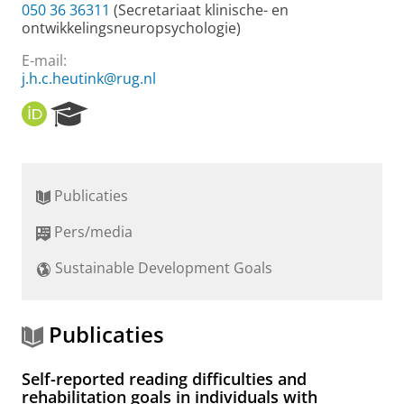
050 36 36311
(Secretariaat klinische- en
ontwikkelingsneuropsychologie)
E-mail:
j.h.c.heutink@rug.nl
O
R
R
e
C
s
I
e
D
a
Publicaties
r
c
Pers/media
h
P
Sustainable Development Goals
o
r
t
a
Publicaties
l
Self-reported reading difficulties and
rehabilitation goals in individuals with