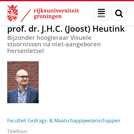
Skip
Skip
Over ons
prof. dr. J.H.C. (Joost) Heutink
Menu
Zoek
to
to
en
Content
Navigation
zoeken
prof. dr. J.H.C. (Joost) Heutink
Bijzonder hoogleraar Visuele
stoornissen na niet-aangeboren
hersenletsel
Faculteit Gedrags- & Maatschappijwetenschappen
Telefoon: