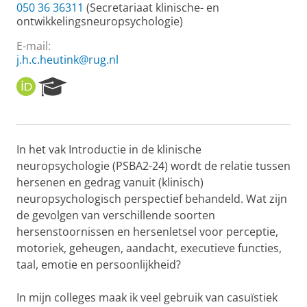
050 36 36311
(Secretariaat klinische- en
ontwikkelingsneuropsychologie)
E-mail:
j.h.c.heutink@rug.nl
O
R
R
e
C
s
I
e
D
a
In het vak Introductie in de klinische
r
neuropsychologie (PSBA2-24) wordt de relatie tussen
c
h
hersenen en gedrag vanuit (klinisch)
P
neuropsychologisch perspectief behandeld. Wat zijn
o
de gevolgen van verschillende soorten
r
hersenstoornissen en hersenletsel voor perceptie,
t
motoriek, geheugen, aandacht, executieve functies,
a
l
taal, emotie en persoonlijkheid?
In mijn colleges maak ik veel gebruik van casuïstiek