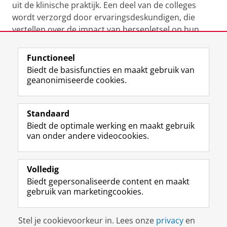
uit de klinische praktijk. Een deel van de colleges
wordt verzorgd door ervaringsdeskundigen, die
vertellen over de impact van hersenletsel op hun
dagelijks leven.
Functioneel
Laatst gewijzigd:
25 juni 2022 12:30
Biedt de basisfuncties en maakt gebruik van
geanonimiseerde cookies.
F
L
R
I
Y
Volg de RUG
a
i
S
n
o
Standaard
c
n
S
s
u
Biedt de optimale werking en maakt gebruik
e
k
-
t
T
Studiekiezers
van onder andere videocookies.
b
e
f
a
u
Maatschappij/bedrijven
o
d
e
g
b
o
I
e
r
e
Alumni
k
n
d
a
-
Volledig
p
-
R
m
k
Biedt gepersonaliseerde content en maakt
Over ons
a
p
i
-
a
gebruik van marketingcookies.
g
a
j
a
n
i
g
k
c
a
Disclaimer & Copyright
Privacy
Cookies
n
i
s
c
a
Stel je cookievoorkeur in. Lees onze
privacy
en
Inloggen