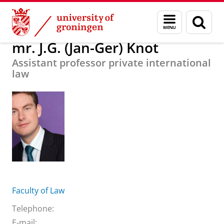
Skip
Skip
About us
mr. J.G. (Jan-Ger) Knot
Menu
Sear
to
to
and
page
Content
Navigation
search
mr. J.G. (Jan-Ger) Knot
Assistant professor private international
law
Faculty of Law
Telephone:
E-mail: