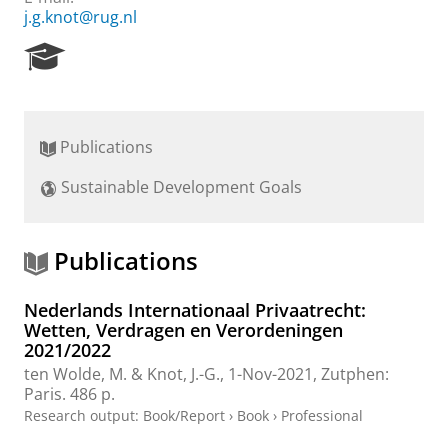
j.g.knot@rug.nl
R
e
s
e
a
Publications
r
c
Sustainable Development Goals
h
P
o
r
Publications
t
a
Nederlands Internationaal Privaatrecht:
l
Wetten, Verdragen en Verordeningen
2021/2022
ten Wolde, M.
&
Knot, J.-G.
,
1-Nov-2021
, Zutphen:
Paris
.
486 p.
Research output
:
Book/Report
›
Book
›
Professional