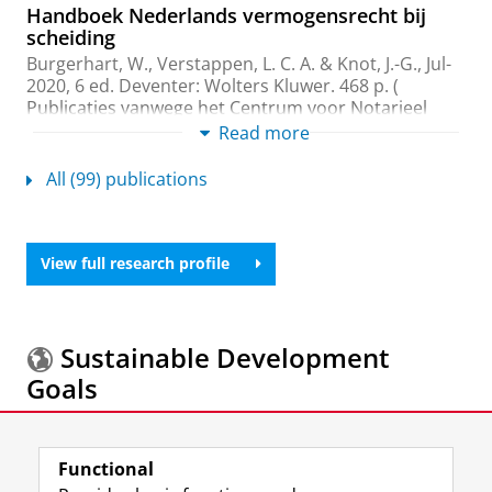
Handboek Nederlands vermogensrecht bij
scheiding
Burgerhart, W.
,
Verstappen, L. C. A.
&
Knot, J.-G.
,
Jul-
2020
,
6 ed.
Deventer:
Wolters Kluwer
.
468 p.
(
Publicaties vanwege het Centrum voor Notarieel
Recht; vol. 1)
Read more
Research output
:
Book/Report
›
Book
›
Academic
All (99) publications
Nederlands Internationaal Privaatrecht:
Wetten, Verdragen en Verordeningen
2020/2021
View full research profile
ten Wolde, M.
&
Knot, J.-G.
,
1-Nov-2020
, Zutphen:
Paris
.
454 p.
(Ulrik Huber Instituut voor
Internationaal Privaatrecht)
Research output
:
Book/Report
›
Book
›
Professional
Sustainable Development
Goals
Commentaar bij Titel 10.5 van het Burgerlijk
Wetboek: Afstamming (art. 10:92-10:102 BW)
Knot, J. G.
,
2019
,
Groene Serie Personen- en familierecht.
More information about the
Sustainable
Wortmann, S. F. M. (ed.). Deventer:
Wolters Kluwer
Functional
Development Goals.
Research output
:
Chapter in Book/Report/Conference