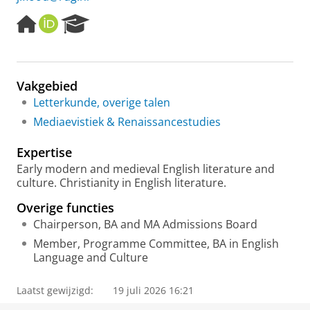
H
O
R
o
R
e
m
C
s
e
I
e
p
D
a
Vakgebied
a
r
Letterkunde, overige talen
g
c
e
h
Mediaevistiek & Renaissancestudies
P
o
Expertise
r
Early modern and medieval English literature and
t
culture. Christianity in English literature.
a
l
Overige functies
Chairperson, BA and MA Admissions Board
Member, Programme Committee, BA in English
Language and Culture
Laatst gewijzigd:
19 juli 2026 16:21