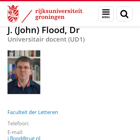
Skip
Skip
Over ons
J. (John) Flood, Dr
Menu
Zoek
to
to
en
Content
Navigation
zoeken
J. (John) Flood, Dr
Universitair docent (UD1)
Faculteit der Letteren
Telefoon:
E-mail:
j.flood@rug.nl