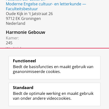
Moderne Engelse cultuur- en letterkunde —
Faculteitsbestuur
Oude Kijk in 't Jatstraat 26
9712 EK Groningen
Nederland
Harmonie Gebouw
Kamer:
245
Werktijden:
By appointment
Functioneel
Biedt de basisfuncties en maakt gebruik van
geanonimiseerde cookies.
F
L
R
I
Y
Volg de RUG
a
i
S
n
o
Standaard
c
n
S
s
u
Biedt de optimale werking en maakt gebruik
e
k
-
t
T
Studiekiezers
van onder andere videocookies.
b
e
f
a
u
Maatschappij/bedrijven
o
d
e
g
b