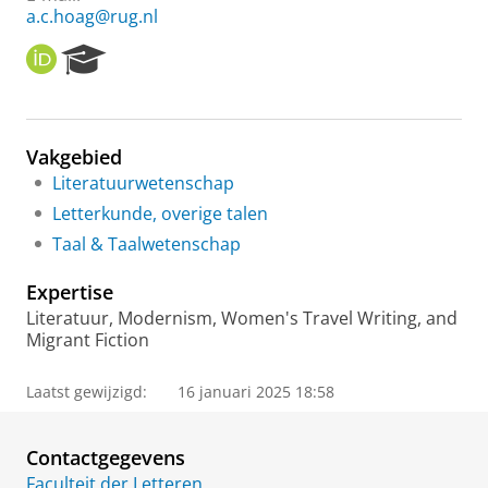
a.c.hoag@rug.nl
O
R
R
e
C
s
I
e
D
a
Vakgebied
r
Literatuurwetenschap
c
h
Letterkunde, overige talen
P
Taal & Taalwetenschap
o
r
Expertise
t
a
Literatuur, Modernism, Women's Travel Writing, and
l
Migrant Fiction
Laatst gewijzigd:
16 januari 2025 18:58
Contactgegevens
Faculteit der Letteren