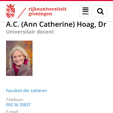
Skip
Skip
Over ons
A.C. (Ann Catherine) Hoag, Dr
Menu
Zoek
to
to
en
Content
Navigation
zoeken
A.C. (Ann Catherine) Hoag, Dr
Universitair docent
Faculteit der Letteren
Telefoon:
050 36 35837
E-mail: