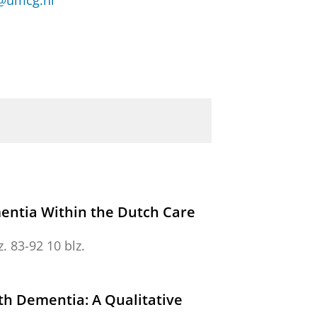
@umcg.nl
mentia Within the Dutch Care
z. 83-92
10 blz.
ith Dementia: A Qualitative