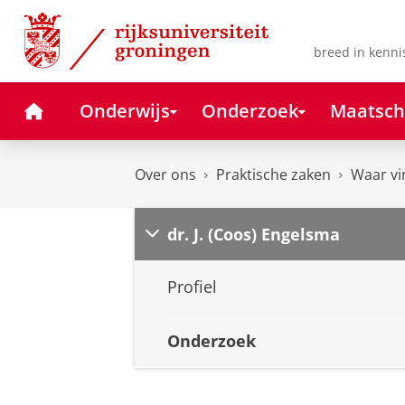
Skip
Skip
to
to
Content
Navigation
breed in kenni
Home
Onderwijs
Onderzoek
Maatsch
Over ons
Praktische zaken
Waar vi
dr. J. (Coos) Engelsma
Profiel
Onderzoek