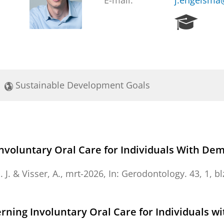
E-mail:
j.engelsma
R
e
s
e
a
r
Sustainable Development Goals
c
h
P
o
r
t
Involuntary Oral Care for Individuals With De
a
l
 J.
&
Visser, A.
,
mrt-2026
,
In:
Gerodontology.
43
,
1
,
bl
erning Involuntary Oral Care for Individuals w