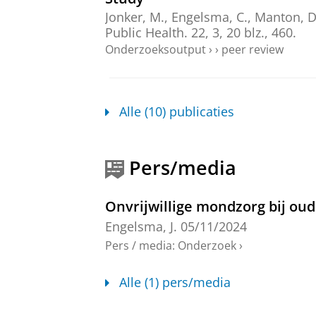
Jonker, M.
,
Engelsma, C.
,
Manton, D.
Public Health.
22
,
3
,
20 blz.
, 460.
Onderzoeksoutput
›
›
peer review
Besluitvorming omtrent onvri
Jonker, M.
,
Engelsma, C.
&
Visser, A
Alle (10) publicaties
Onderzoeksoutput
›
›
peer review
Sharing a medical decision
Pers/media
Engelsma, C.
,
jun-2024
,
In:
Medicine
Onderzoeksoutput
›
›
peer review
Onvrijwillige mondzorg bij o
Engelsma, J.
05/11/2024
Decision-Making concerning In
Pers / media
:
Onderzoek
›
Jonker, M.
,
Engelsma, C.
,
Manton, D.
Health.
19
,
24
,
10 blz.
, 16655.
Alle (1) pers/media
Onderzoeksoutput
›
›
peer review