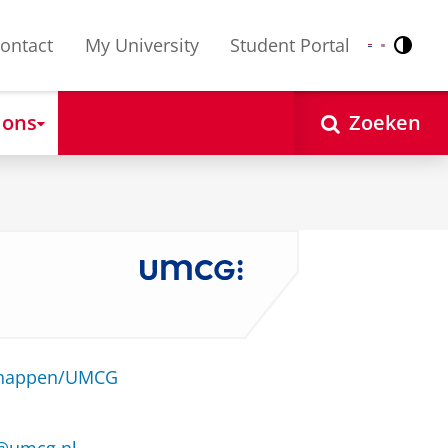
ontact
My University
Student Portal
Contr
Nederlands
English
 ons
Zoeken
schappen/UMCG