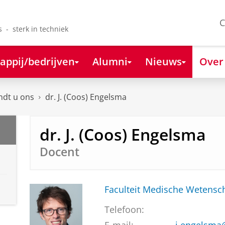
C
s - sterk in techniek
appij/bedrijven
Alumni
Nieuws
Over
ndt u ons
dr. J. (Coos) Engelsma
dr. J. (Coos) Engelsma
Docent
Faculteit Medische Weten
Telefoon: