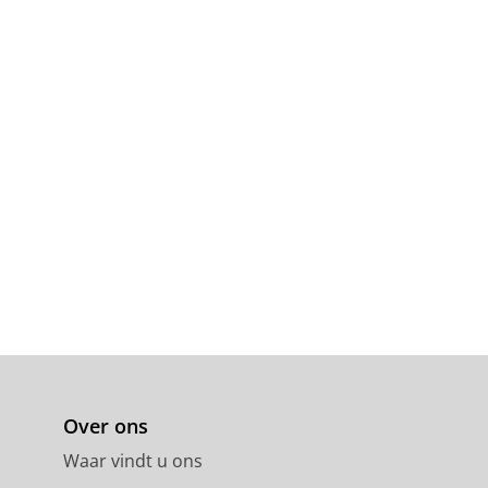
13 blz.
Over ons
Waar vindt u ons