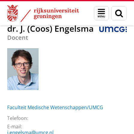
Skip
Skip
Over ons
dr. J. (Coos) Engelsma
Menu
Zoek
to
to
en
Content
Navigation
zoeken
dr. J. (Coos) Engelsma
Docent
Faculteit Medische Wetenschappen/UMCG
Telefoon:
E-mail:
j.engelsma@umcg.nl