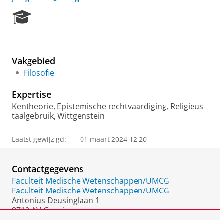
R
e
s
e
a
Vakgebied
r
Filosofie
c
h
Expertise
P
o
Kentheorie, Epistemische rechtvaardiging, Religieus
r
taalgebruik, Wittgenstein
t
a
Laatst gewijzigd:
01 maart 2024 12:20
l
Contactgegevens
Faculteit Medische Wetenschappen/UMCG
Faculteit Medische Wetenschappen/UMCG
Antonius Deusinglaan 1
9713 AV Groningen