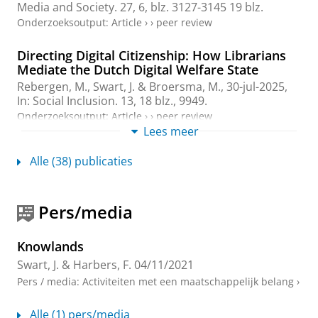
Media and Society.
27
,
6
,
blz. 3127-3145
19 blz.
Onderzoeksoutput
:
Article
›
›
peer review
Directing Digital Citizenship: How Librarians
Mediate the Dutch Digital Welfare State
Rebergen, M.
,
Swart, J.
&
Broersma, M.
,
30-jul-2025
,
In:
Social Inclusion.
13
,
18 blz.
, 9949.
Onderzoeksoutput
:
Article
›
›
peer review
Lees meer
Including disadvantaged citizens in smart
Alle (38) publicaties
societies: How learning in formal and informal
educational settings fosters digital literacy
Smit, A.
,
Rebergen, M.
,
Swart, J.
&
Broersma, M.
,
28-
Pers/media
mei-2025
,
Smart Cities to Smart Societies: Moving
beyond Technology.
Zaidan, E., Ibrahim, I. A. & Azar, E.
(reds.).
Taylor and Francis Ltd
,
blz. 29-50
22 blz.
Knowlands
Onderzoeksoutput
›
›
peer review
Swart, J.
&
Harbers, F.
04/11/2021
Pers / media
:
Activiteiten met een maatschappelijk belang
›
Introduction: New trends, old threads in the
digital journalism field
Alle (1) pers/media
Cheruiyot, D.
,
Banjac, S.
&
Swart, J.
,
2025
,
The