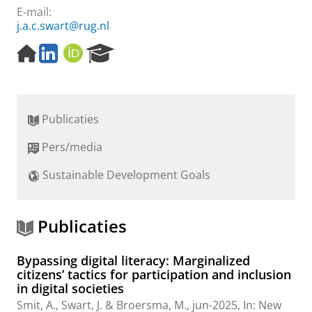
E-mail:
j.a.c.swart@rug.nl
H
L
O
R
o
i
R
e
m
n
C
s
e
k
I
e
p
e
D
a
Publicaties
a
d
r
g
I
c
Pers/media
e
n
h
P
Sustainable Development Goals
o
r
t
a
Publicaties
l
Bypassing digital literacy: Marginalized
citizens’ tactics for participation and inclusion
in digital societies
Smit, A.
,
Swart, J.
&
Broersma, M.
,
jun-2025
,
In:
New