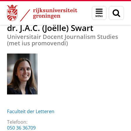
Skip
Skip
Over ons
dr. J.A.C. (Joëlle) Swart
Menu
Zoek
to
to
en
Content
Navigation
zoeken
dr. J.A.C. (Joëlle) Swart
Universitair Docent Journalism Studies
(met ius promovendi)
Faculteit der Letteren
Telefoon:
050 36 36709