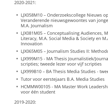
2020-2021:
LJX058M10 – Onderzoekscollege Nieuws op
Veranderende nieuwsgewoontes van jongere
M.A. Journalism
LJX081M05 – Conceptualising Audiences, M.A
Literacy, M.A. Social Media & Society en M
Innovation
LJX065M05 – Journalism Studies II: Methodo
LJX999M15 - MA Thesis Journalistiek/Journal
scripties; tweede lezer voor vijf scripties
LJX999B10 – BA Thesis Media Studies - tweed
Tutor voor eerstejaars B.A. Media Studies
HCMMW00105 - MA Master Work Leadersh
voor één student
2019-2020: