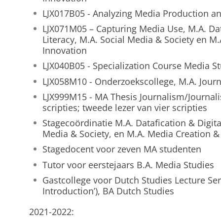
LJX017B05 - Analyzing Media Production an
LJX071M05 – Capturing Media Use, M.A. Data
Literacy, M.A. Social Media & Society en M
Innovation
LJX040B05 - Specialization Course Media St
LJX058M10 - Onderzoekscollege, M.A. Journa
LJX999M15 - MA Thesis Journalism/Journalis
scripties; tweede lezer van vier scripties
Stagecoördinatie M.A. Datafication & Digital
Media & Society, en M.A. Media Creation &
Stagedocent voor zeven MA studenten
Tutor voor eerstejaars B.A. Media Studies
Gastcollege voor Dutch Studies Lecture Ser
Introduction’), BA Dutch Studies
2021-2022: