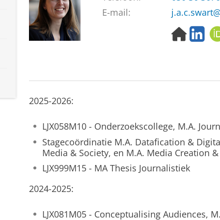
E-mail:
j.a.c.swart
H
L
o
i
m
n
e
k
p
e
a
d
g
I
2025-2026:
e
n
LJX058M10 - Onderzoekscollege, M.A. Journa
Stagecoördinatie M.A. Datafication & Digital
Media & Society, en M.A. Media Creation &
LJX999M15 - MA Thesis Journalistiek
2024-2025:
LJX081M05 - Conceptualising Audiences, M.A