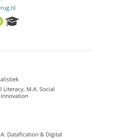
@rug.nl
O
R
R
e
C
s
I
e
D
a
r
c
h
P
listiek
o
r
 Literacy, M.A. Social
t
 Innovation
a
l
. Datafication & Digital