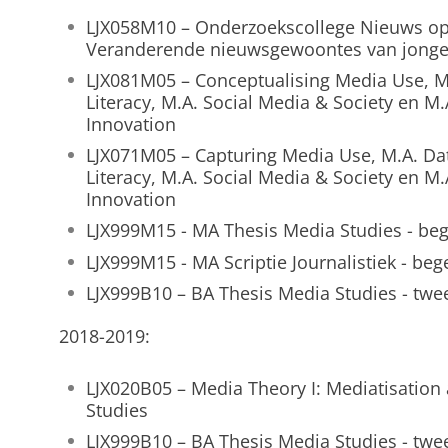
LJX058M10 – Onderzoekscollege Nieuws op
Veranderende nieuwsgewoontes van jongere
LJX081M05 – Conceptualising Media Use, M.A
Literacy, M.A. Social Media & Society en M
Innovation
LJX071M05 – Capturing Media Use, M.A. Data
Literacy, M.A. Social Media & Society en M
Innovation
LJX999M15 - MA Thesis Media Studies - bege
LJX999M15 - MA Scriptie Journalistiek - beg
LJX999B10 – BA Thesis Media Studies - twee
2018-2019:
LJX020B05 – Media Theory I: Mediatisation 
Studies
LJX999B10 – BA Thesis Media Studies - tweed