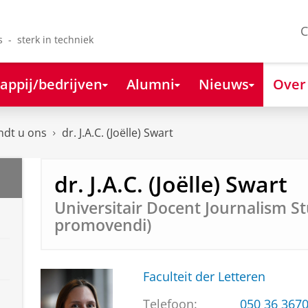
C
s - sterk in techniek
appij/bedrijven
Alumni
Nieuws
Over
ndt u ons
dr. J.A.C. (Joëlle) Swart
dr. J.A.C. (Joëlle) Swart
Universitair Docent Journalism St
promovendi)
Faculteit der Letteren
Telefoon:
050 36 367