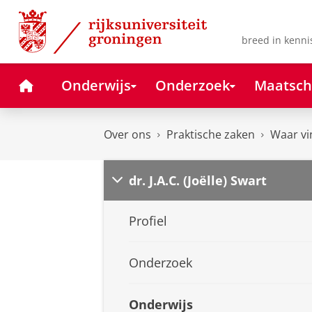
Skip
Skip
to
to
Content
Navigation
breed in kenni
Home
Onderwijs
Onderzoek
Maatsch
Over ons
Praktische zaken
Waar vi
dr. J.A.C. (Joëlle) Swart
Profiel
Onderzoek
Onderwijs