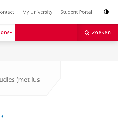
ontact
My University
Student Portal
Contr
Nederlands
English
 ons
Zoeken
udies (met ius
09