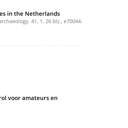
pes in the Netherlands
rchaeology.
41
,
1
,
26 blz.
, e70044.
herlands) and its smithy floor:
5 blz.
al Heritage Management in the
Archaeological Prospection.
32
,
1
,
 rol voor amateurs en
pits: A comment on Huisman et