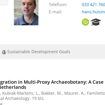
Telefoon:
033 421 76
E-mail:
hans.huism
O
R
R
e
C
s
I
e
D
a
r
Sustainable Development Goals
c
h
P
o
r
t
gration in Multi-Proxy Archaeobotany: A Cas
a
 Netherlands
l
, Kubiak-Martens, L., Bakker, M.,
Maurer, A.
, Familett
al Archaeology.
19 blz.
ew