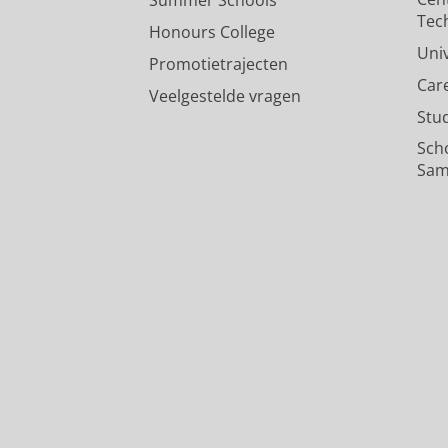
Summer Schools
Tec
Honours College
Uni
Promotietrajecten
Car
Veelgestelde vragen
Stu
Sch
Sam