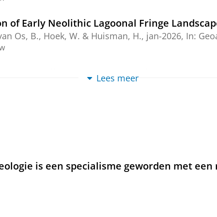
on of Early Neolithic Lagoonal Fringe Landsca
, van Os, B., Hoek, W. &
Huisman, H.
,
jan-2026
,
In:
Geoa
ew
yard at Wijnaldum (prov. of Friesland, the Net
Lees meer
ogical reference description
r, A.
,
2025
,
In:
Historical Metallurgy.
55
,
2
,
blz. 55-69
1
ew
ned prehistoric landscapes for Archaeologic
llemse, N. W., Smit, B. & van Os, B. J. H.,
jan-2025
,
In:
rcheologie is een specialisme geworden met een
ew
their parallels with Mesolithic charcoal-rich 
 and Roger Langohr