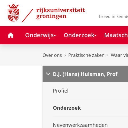
Skip
Skip
to
to
Content
Navigation
breed in kenni
Home
Onderwijs
Onderzoek
Maatsch
Over ons
Praktische zaken
Waar vi
D.J. (Hans) Huisman, Prof
Profiel
Onderzoek
Nevenwerkzaamheden