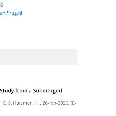
06
an@rug.nl
e Study from a Submerged
o, E. &
Huisman, H.
,
26-feb-2026
, (E-