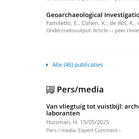
Geoarchaeological Investigati
Familetto, E., Cohen, K., de Wit, K.
Onderzoeksoutput
:
Article
›
›
peer revi
A 3rd-century AD metalworking 
A contextual and micromorphol
Nieuwhof, A.
,
Huisman, H.
&
Nijboe
Alle (46) publicaties
Onderzoeksoutput
:
Article
›
›
peer revi
Magnetometer mapping of drow
Pers/media
Netherlands
van den Brenk, S.,
Huisman, H.
, Wi
Van vliegtuig tot vuistbijl: a
blz. 3-18
16 blz.
laboranten
Onderzoeksoutput
:
Article
›
›
peer revi
Huisman, H.
15/05/2025
Reply to “Burnt ant nests and 
Pers / media
:
Expert Comment
›
al. (2024)” By Philippe Crombé