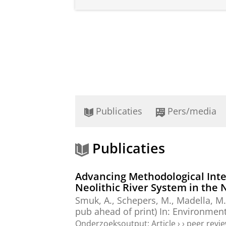
Publicaties
Pers/media
Publicaties
Advancing Methodological Inte
Neolithic River System in the
Smuk, A.
,
Schepers, M.
, Madella, M.
pub ahead of print)
In:
Environment
Onderzoeksoutput
:
Article
›
›
peer revi