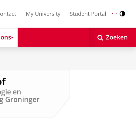
ontact
My University
Student Portal
Contr
Nederlands
English
 ons
Zoeken
of
ogie en
g Groninger