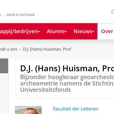
C
s - sterk in techniek
appij/bedrijven
Alumni
Nieuws
Over
ndt u ons
D.J. (Hans) Huisman, Prof
D.J. (Hans) Huisman, Pr
Bijzonder hoogleraar geoarcheol
archeometrie namens de Stichtin
Universiteitsfonds
Faculteit der Letteren