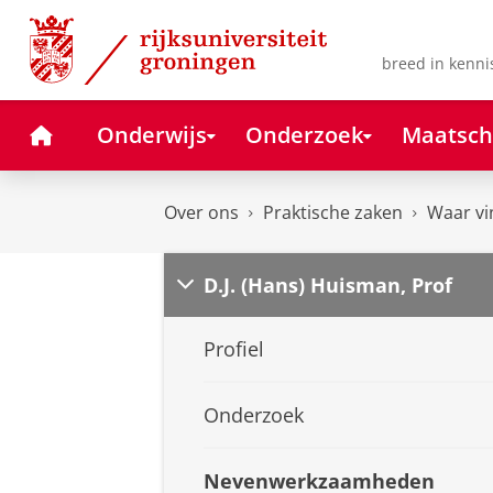
Skip
Skip
to
to
Content
Navigation
breed in kenni
Home
Onderwijs
Onderzoek
Maatsch
Over ons
Praktische zaken
Waar vi
D.J. (Hans) Huisman, Prof
Profiel
Onderzoek
Nevenwerkzaamheden