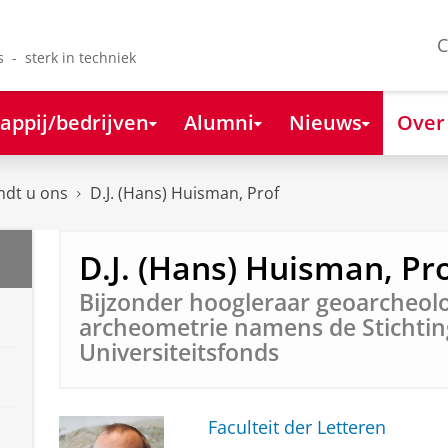
C
s - sterk in techniek
appij/bedrijven
Alumni
Nieuws
Over
ndt u ons
D.J. (Hans) Huisman, Prof
D.J. (Hans) Huisman, Pr
Bijzonder hoogleraar geoarcheol
archeometrie namens de Stichtin
Universiteitsfonds
Faculteit der Letteren