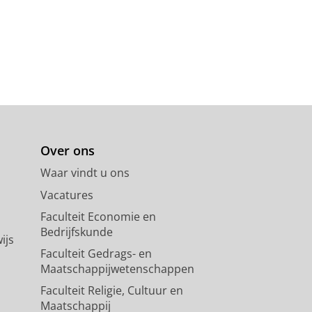
Over ons
Waar vindt u ons
Vacatures
Faculteit Economie en
Bedrijfskunde
ijs
Faculteit Gedrags- en
Maatschappijwetenschappen
Faculteit Religie, Cultuur en
Maatschappij