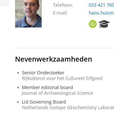
Telefoon:
033 421 76
E-mail:
hans.huism
O
R
R
e
C
s
I
e
D
a
r
c
Nevenwerkzaamheden
h
P
Senior Onderzoeker
o
Rijksdienst voor het Cultureel Erfgoed
r
t
Member editorial board
a
Journal of Archaeological Science
l
Lid Governing Board
Netherlands Isotope GEochemistry Laborat