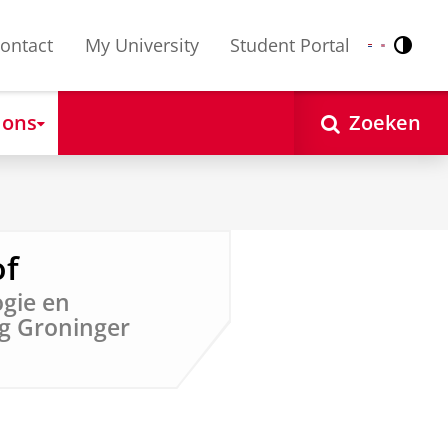
ontact
My University
Student Portal
Contr
Nederlands
English
 ons
Zoeken
of
ogie en
g Groninger