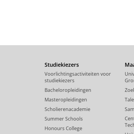
Studiekiezers
Maa
Voorlichtingsactiviteiten voor
Univ
studiekiezers
Gro
Bacheloropleidingen
Zoe
Masteropleidingen
Tal
Scholierenacademie
Sam
Cen
Summer Schools
Tec
Honours College