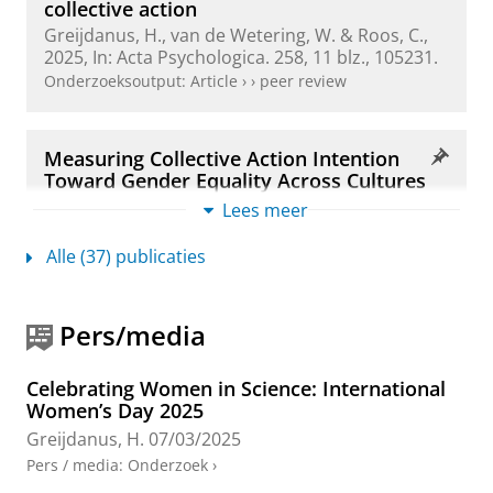
collective action
Greijdanus, H.
, van de Wetering, W. & Roos, C.,
2025
,
In:
Acta Psychologica.
258
,
11 blz.
, 105231.
Onderzoeksoutput
:
Article
›
›
peer review
Measuring Collective Action Intention
Toward Gender Equality Across Cultures
Besta, T., Jurek, P., Olech, M., Włodarczyk, A.,
Lees meer
Kosakowska-Berezecka, N., Bosson, J. K.,
Greijdanus, H.
&
Ryan, M. K.
,
1-okt-2024
, (E-pub
Alle (37) publicaties
ahead of print)
In:
European Journal of
Psychological Assessment.
Onderzoeksoutput
:
Article
›
›
peer review
Pers/media
Celebrating Women in Science: International
Interventiematrix online aangejaagd
Women’s Day 2025
geweld
Greijdanus, H.
07/03/2025
Bantema, W.,
Bartelds, A.
,
Greijdanus, H.
,
Postma, L. &
Postmes, T.
,
dec-2023
Pers / media
:
Onderzoek
›
Onderzoeksoutput
›