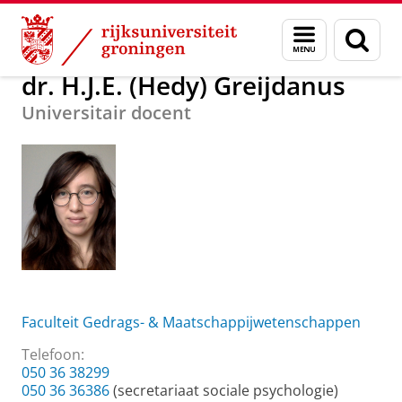
Skip
Skip
Over ons
dr. H.J.E. (Hedy) Greijdanus
Menu
Zoek
to
to
en
Content
Navigation
zoeken
dr. H.J.E. (Hedy) Greijdanus
Universitair docent
Faculteit Gedrags- & Maatschappijwetenschappen
Telefoon:
050 36 38299
050 36 36386
(secretariaat sociale psychologie)