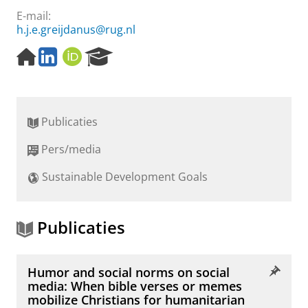
E-mail:
h.j.e.greijdanus@rug.nl
H
L
O
R
o
i
R
e
m
n
C
s
e
k
I
e
p
e
D
a
Publicaties
a
d
r
g
I
c
Pers/media
e
n
h
P
Sustainable Development Goals
o
r
t
a
Publicaties
l
Humor and social norms on social
media: When bible verses or memes
mobilize Christians for humanitarian