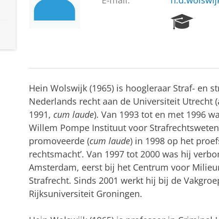
E-mail:
h.d.wolswij
R
e
s
e
a
r
c
Hein Wolswijk (1965) is hoogleraar Straf- en s
h
Nederlands recht aan de Universiteit Utrecht (
P
1991,
cum laude
). Van 1993 tot en met 1996 was
o
r
Willem Pompe Instituut voor Strafrechtsweten
t
promoveerde (
cum laude
) in 1998 op het proefs
a
rechtsmacht’. Van 1997 tot 2000 was hij verbo
l
Amsterdam, eerst bij het Centrum voor Milieu
Strafrecht. Sinds 2001 werkt hij bij de Vakgro
Rijksuniversiteit Groningen.