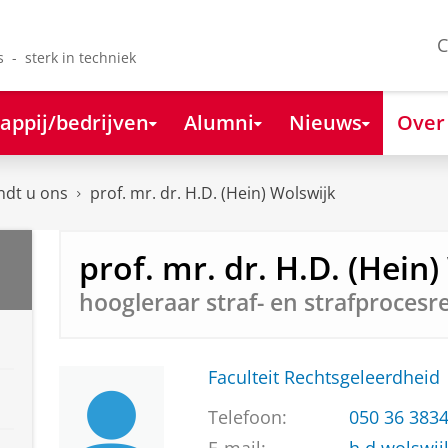
C
s - sterk in techniek
appij/bedrijven
Alumni
Nieuws
Over
ndt u ons
prof. mr. dr. H.D. (Hein) Wolswijk
prof. mr. dr. H.D. (Hein
hoogleraar straf- en strafprocesr
Faculteit Rechtsgeleerdheid
Telefoon:
050 36 383