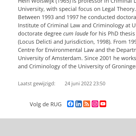
Hein Wolswijk (1965) is professor in Criminal
University, with special focus on Legal Theor
Between 1993 and 1997 he conducted doctora
Institute of Criminal Law and Criminology at U
doctorate degree
cum laude
for his PhD thesis
(Locus Delicti and Jurisdiction, 1998). From 19
Centre for Environmental Law and the Departm
University of Amsterdam. Since 2001 he works
and Criminology of the University of Groninge
Laatst gewijzigd:
24 juni 2022 23:50
F
L
R
I
Y
Volg de RUG
a
i
S
n
o
c
n
S
s
u
e
k
-
t
T
b
e
f
a
u