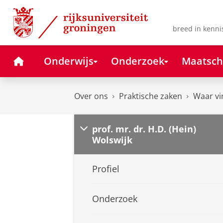
Skip
Skip
to
to
Content
Navigation
breed in kenni
Home
Onderwijs
Onderzoek
Maatsch
Over ons
Praktische zaken
Waar vi
prof. mr. dr. H.D. (Hein)
Wolswijk
Profiel
Onderzoek