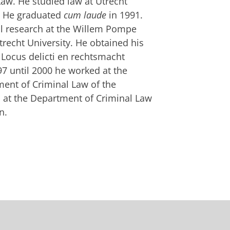
 Law.
He studied law at Utrecht
y. He graduated
cum laude
in 1991.
l research at the Willem Pompe
trecht University. He obtained his
 Locus delicti en rechtsmacht
97 until 2000 he worked at the
ent of Criminal Law of the
 at the Department of Criminal Law
n.