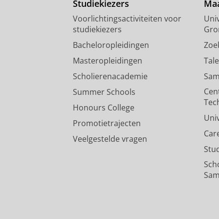
Studiekiezers
Maa
Voorlichtingsactiviteiten voor
Univ
studiekiezers
Gro
Bacheloropleidingen
Zoe
Masteropleidingen
Tal
Scholierenacademie
Sam
Cen
Summer Schools
Tec
Honours College
Uni
Promotietrajecten
Car
Veelgestelde vragen
Stu
Sch
Sam