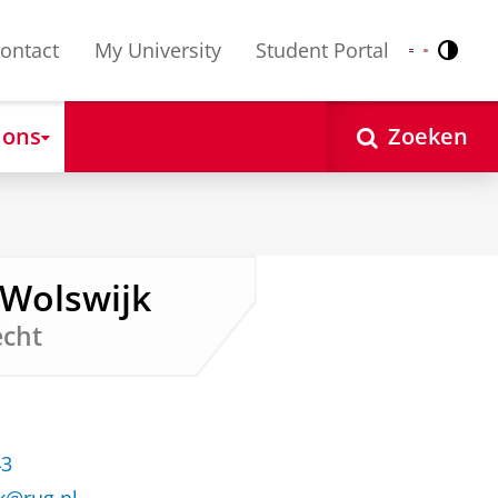
ontact
My University
Student Portal
Contr
Nederlands
English
 ons
Zoeken
) Wolswijk
echt
43