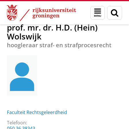
Skip
Skip
Over ons
prof. mr. dr. H.D. (Hein) Wolswijk
Menu
Zoek
to
to
en
Content
Navigation
zoeken
prof. mr. dr. H.D. (Hein)
Wolswijk
hoogleraar straf- en strafprocesrecht
Faculteit Rechtsgeleerdheid
Telefoon:
050 36 38343