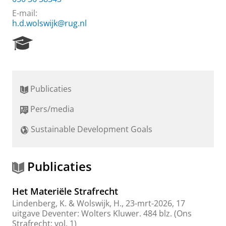
E-mail:
h.d.wolswijk@rug.nl
R
e
s
e
a
Publicaties
r
c
Pers/media
h
P
Sustainable Development Goals
o
r
t
a
Publicaties
l
Het Materiële Strafrecht
Lindenberg, K.
&
Wolswijk, H.
,
23-mrt-2026
,
17
uitgave
Deventer:
Wolters Kluwer
.
484 blz.
(Ons
Strafrecht; vol. 1)