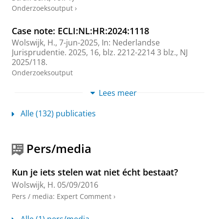
Onderzoeksoutput
›
Case note: ECLI:NL:HR:2024:1118
Wolswijk, H.
,
7-jun-2025
,
In:
Nederlandse
Jurisprudentie.
2025
,
16
,
blz. 2212-2214
3 blz.
, NJ
2025/118.
Onderzoeksoutput
Lees meer
Case note: ECLI:NL:HR:2024:1407
Wolswijk, H.
,
22-mrt-2025
,
In:
Nederlandse
Alle (132) publicaties
Jurisprudentie.
2025
,
8
,
blz. 1258-1261
4 blz.
, NJ
2025/74.
Onderzoeksoutput
Pers/media
Case note: ECLI:NL:HR:2025:534
Wolswijk, H.
,
27-sep-2025
,
In:
Nederlandse
Kun je iets stelen wat niet écht bestaat?
Jurisprudentie.
2025
,
26
,
blz. 4815-4817
3 blz.
, NJ
Wolswijk, H.
05/09/2016
2025/232.
Pers / media
:
Expert Comment
›
Onderzoeksoutput