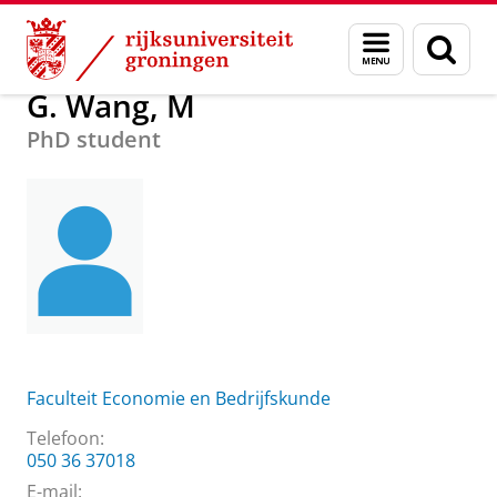
Skip
Skip
Over ons
G. Wang, M
Menu
Zoek
to
to
en
Content
Navigation
zoeken
G. Wang, M
PhD student
Faculteit Economie en Bedrijfskunde
Telefoon:
050 36 37018
E-mail: