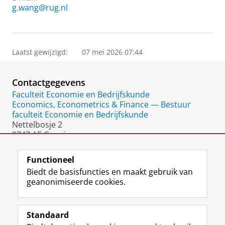
g.wang@rug.nl
Laatst gewijzigd:
07 mei 2026 07:44
Contactgegevens
Faculteit Economie en Bedrijfskunde
Economics, Econometrics & Finance — Bestuur
faculteit Economie en Bedrijfskunde
Nettelbosje 2
9747 AE Groningen
Nederland
Functioneel
Biedt de basisfuncties en maakt gebruik van
geanonimiseerde cookies.
F
L
R
I
Y
Volg de RUG
a
i
S
n
o
Standaard
c
n
S
s
u