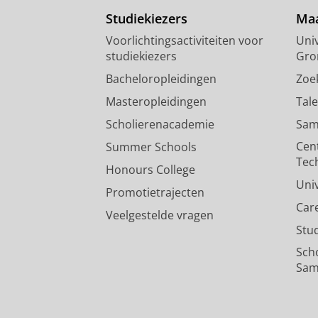
Studiekiezers
Maa
Voorlichtingsactiviteiten voor
Univ
studiekiezers
Gro
Bacheloropleidingen
Zoe
Masteropleidingen
Tal
Scholierenacademie
Sam
Cen
Summer Schools
Tec
Honours College
Uni
Promotietrajecten
Car
Veelgestelde vragen
Stu
Sch
Sam