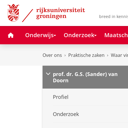
Skip
Skip
to
to
Content
Navigation
breed in kenni
Home
Onderwijs
Onderzoek
Maatsch
Over ons
Praktische zaken
Waar vi
prof. dr. G.S. (Sander) van
Doorn
Profiel
Onderzoek