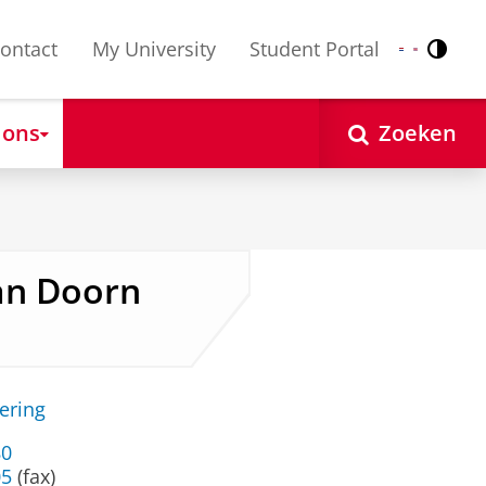
ontact
My University
Student Portal
Contr
Nederlands
English
 ons
Zoeken
van Doorn
ering
80
05
(fax)