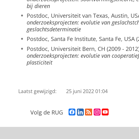
bij dieren
Postdoc, Universiteit van Texas, Austin, US
onderzoeksprojecten: evolutie van geslachs
geslachtsdeterminatie
Postdoc, Santa Fe Institute, Santa Fe, USA (
Postdoc, Universiteit Bern, CH (2009 - 2012
onderzoeksprojecten: evolutie van cooperatie
plasticiteit
Laatst gewijzigd:
25 juni 2022 01:04
F
L
R
I
Y
Volg de RUG
a
i
S
n
o
c
n
S
s
u
e
k
-
t
T