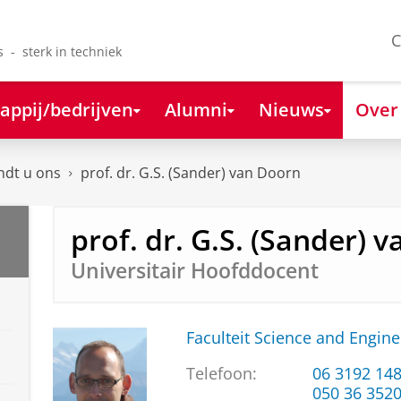
C
s - sterk in techniek
appij/bedrijven
Alumni
Nieuws
Over
ndt u ons
prof. dr. G.S. (Sander) van Doorn
prof. dr. G.S. (Sander) 
Universitair Hoofddocent
Faculteit Science and Engine
Telefoon:
06 3192 14
050 36 352