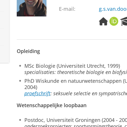
E-mail:
g.s.van.do
H
O
o
R
m
C
e
I
p
D
Opleiding
a
g
e
MSc Biologie (Universiteit Utrecht, 1999)
specialisaties: theoretische biologie en biofys
PhD Wiskunde en natuurwetenschappen (Un
2004)
proefschrift
: seksuele selectie en sympatrisc
Wetenschappelijke loopbaan
Postdoc, Universiteit Groningen (2004 - 200
onderzoeksprojecten: soortvormingstheorie, co