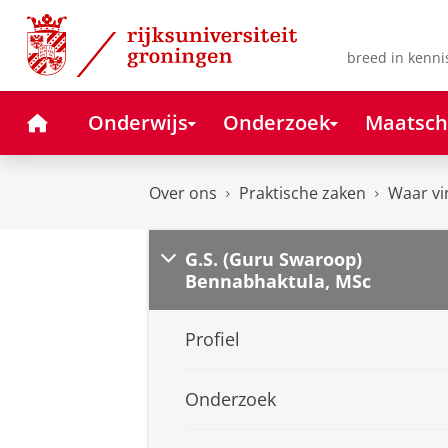
Skip
Skip
to
to
Content
Navigation
breed in kenni
Home
Onderwijs
Onderzoek
Maatsch
Over ons
Praktische zaken
Waar vi
G.S. (Guru Swaroop)
Bennabhaktula, MSc
Profiel
Onderzoek