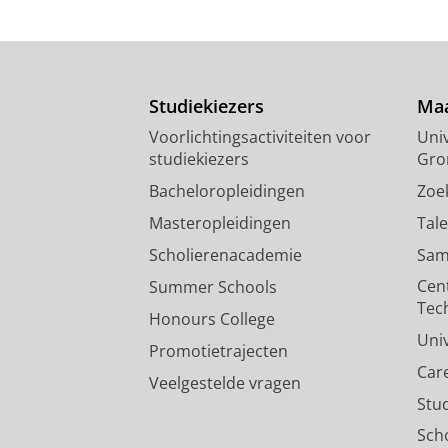
Studiekiezers
Maa
Voorlichtingsactiviteiten voor
Univ
studiekiezers
Gro
Bacheloropleidingen
Zoe
Masteropleidingen
Tal
Scholierenacademie
Sam
Cen
Summer Schools
Tec
Honours College
Uni
Promotietrajecten
Car
Veelgestelde vragen
Stu
Sch