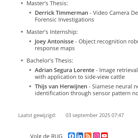
Master's Thesis:
Derrick Timmerman
- Video Camera Devi
Forensic Investigations
Master's Internship:
Joey Antonisse
- Object recognition rob
response maps
Bachelor's Thesis:
Adrian Segura Lorente
- Image retrieva
with application to side-view cattle
Thijs van Herwijnen
- Siamese neural n
identification through sensor pattern n
Laatst gewijzigd:
03 september 2025 07:47
F
L
R
I
Y
Volg de RUG