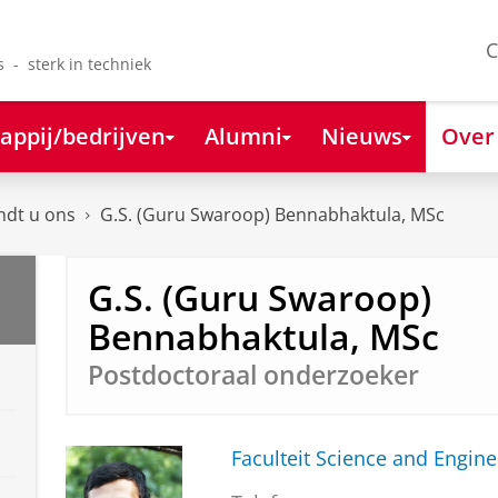
C
s - sterk in techniek
appij/bedrijven
Alumni
Nieuws
Over
ndt u ons
G.S. (Guru Swaroop) Bennabhaktula, MSc
G.S. (Guru Swaroop)
Bennabhaktula, MSc
Postdoctoraal onderzoeker
Faculteit Science and Engine