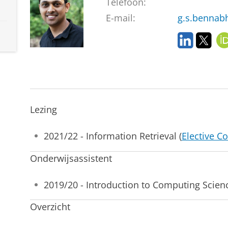
Telefoon:
E-mail:
g.s.bennab
L
T
i
w
n
i
k
t
e
t
d
e
I
r
Lezing
n
2021/22 - Information Retrieval (
Elective C
Onderwijsassistent
2019/20 - Introduction to Computing Scienc
Overzicht