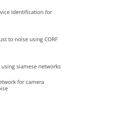
ce Identification for
ust to noise using CORF
l using siamese networks
etwork for camera
oise