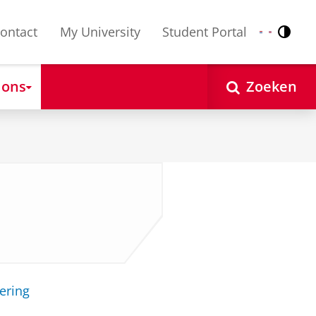
ontact
My University
Student Portal
Contr
Nederlands
English
 ons
Zoeken
ering