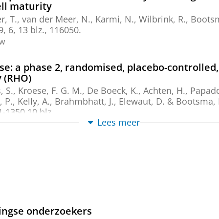
ll maturity
r, T.,
van der Meer, N.
,
Karmi, N.
,
Wilbrink, R.
,
Bootsm
9
,
6
,
13 blz.
, 116050.
ew
se: a phase 2, randomised, placebo-controlled,
y (RHO)
, S.
,
Kroese, F. G. M.
, De Boeck, K., Achten, H., Papado
 P., Kelly, A., Brahmbhatt, J., Elewaut, D. &
Bootsma, 
1-1350
10 blz.
Lees meer
ew
their role in B-cell responses and autoimmune
appen, G. M.
,
jun-2026
,
In:
Immunology Letters.
279
,
ew
ischemic heart failure indicates chronic syst
e
ingse onderzoekers