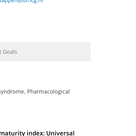
rstappen@umcg.nl
t Goals
Syndrome, Pharmacological
maturity index: Universal