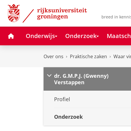
Skip
Skip
to
to
Content
Navigation
breed in kenni
Home
Onderwijs
Onderzoek
Maatsch
Over ons
Praktische zaken
Waar vi
dr. G.M.P.J. (Gwenny)
Verstappen
Profiel
Onderzoek