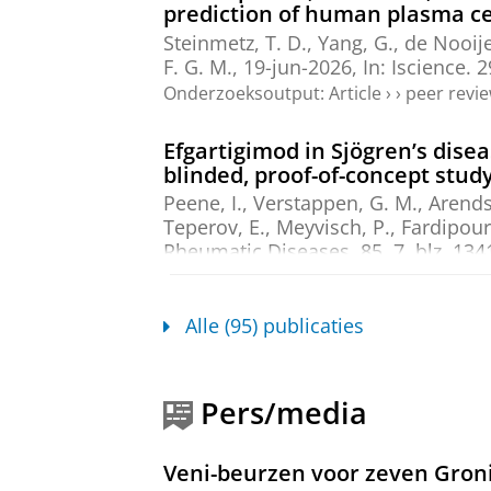
prediction of human plasma ce
Steinmetz, T. D.
,
Yang, G.
, de Nooije
F. G. M.
,
19-jun-2026
,
In:
Iscience.
2
Onderzoeksoutput
:
Article
›
›
peer revi
Efgartigimod in Sjögren’s disea
blinded, proof-of-concept stud
Peene, I.,
Verstappen, G. M.
,
Arends
Teperov, E., Meyvisch, P., Fardipour,
Rheumatic Diseases.
85
,
7
,
blz. 134
Onderzoeksoutput
:
Article
›
›
peer revi
Alle (95) publicaties
Fc receptor-like proteins and 
Haroun, C.
,
Kroese, F. G. M.
&
Verst
Onderzoeksoutput
:
Article
›
›
peer revi
Pers/media
Immune cell signature in non-
features of immunosenescenc
Veni-beurzen voor zeven Gron