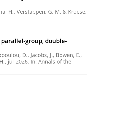
a, H.
,
Verstappen, G. M.
&
Kroese,
 parallel-group, double-
poulou, D., Jacobs, J., Bowen, E.,
H.
,
jul-2026
,
In:
Annals of the
 diseases
10 blz.
, 107144.
emic immune activation with