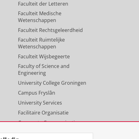
Pensec, V., Jousse-Joulin, S.,
Faculteit der Letteren
Fisher, B. A., Nayar, S., Barone, F.,
Faculteit Medische
t, K. M., Wahren-Herlenius, M., van
Wetenschappen
, A., Chen, W. H., Wisniacki, N.,
Faculteit Rechtsgeleerdheid
Diseases.
84
,
7
,
blz. 1068-1089
22
Faculteit Ruimtelijke
Wetenschappen
Faculteit Wijsbegeerte
Faculty of Science and
Engineering
University College Groningen
Campus Fryslân
University Services
Facilitaire Organisatie
Corporate Communicatie
Agenda