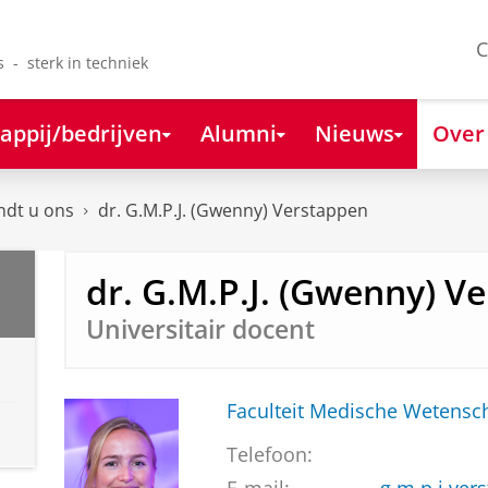
C
s - sterk in techniek
appij/bedrijven
Alumni
Nieuws
Over
ndt u ons
dr. G.M.P.J. (Gwenny) Verstappen
dr. G.M.P.J. (Gwenny) V
Universitair docent
Faculteit Medische Weten
Telefoon: