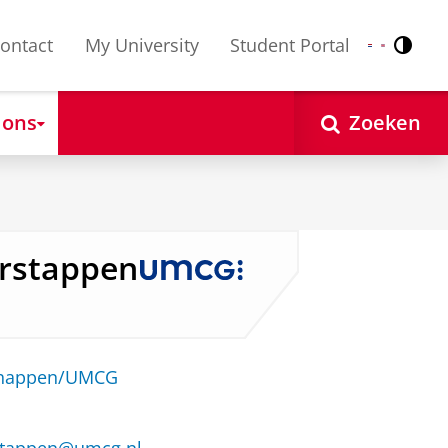
ontact
My University
Student Portal
Contr
Nederlands
English
 ons
Zoeken
erstappen
schappen/UMCG