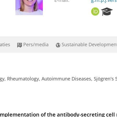
E-mail:
g.m.p.j.ve
O
R
R
e
C
s
I
e
D
a
r
aties
Pers/media
Sustainable Developmen
c
h
P
o
r
t
, Rheumatology, Autoimmune Diseases, Sjögren's 
a
l
mplementation of the antibody-secreting cell 