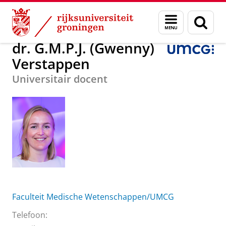
Skip
Skip
Over ons
dr. G.M.P.J. (Gwenny) Verstappen
Menu
Zoek
to
to
en
Content
Navigation
zoeken
dr. G.M.P.J. (Gwenny)
Verstappen
Universitair docent
Faculteit Medische Wetenschappen/UMCG
Telefoon: