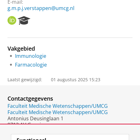
E-mail:
g.m.p.j.verstappen@umcg.nl
O
R
R
e
C
s
I
e
D
a
Vakgebied
r
Immunologie
c
h
Farmacologie
P
o
Laatst gewijzigd:
01 augustus 2025 15:23
r
t
a
Contactgegevens
l
Faculteit Medische Wetenschappen/UMCG
Faculteit Medische Wetenschappen/UMCG
Antonius Deusinglaan 1
9713 AV Groningen
Nederland