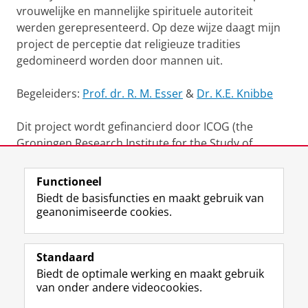
vrouwelijke en mannelijke spirituele autoriteit
werden gerepresenteerd. Op deze wijze daagt mijn
project de perceptie dat religieuze tradities
gedomineerd worden door mannen uit.
Begeleiders:
Prof. dr. R. M. Esser
&
Dr. K.E. Knibbe
Dit project wordt gefinancierd door ICOG (the
Groningen Research Institute for the Study of
Culture).
Functioneel
Laatst gewijzigd:
04 februari 2025 07:51
Biedt de basisfuncties en maakt gebruik van
geanonimiseerde cookies.
F
L
R
I
Y
Volg de RUG
a
i
S
n
o
Standaard
c
n
S
s
u
Biedt de optimale werking en maakt gebruik
e
k
-
t
T
Studiekiezers
van onder andere videocookies.
b
e
f
a
u
Maatschappij/bedrijven
o
d
e
g
b