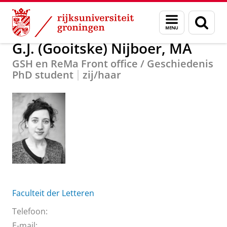
Skip
Skip
Over ons
G.J. (Gooitske) Nijboer, MA
Menu
Zoek
to
to
en
Content
Navigation
zoeken
G.J. (Gooitske) Nijboer, MA
GSH en ReMa Front office / Geschiedenis
PhD student
zij/haar
Faculteit der Letteren
Telefoon:
E-mail: