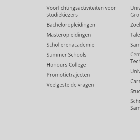
Voorlichtingsactiviteiten voor
Univ
studiekiezers
Gro
Bacheloropleidingen
Zoe
Masteropleidingen
Tal
Scholierenacademie
Sam
Cen
Summer Schools
Tec
Honours College
Uni
Promotietrajecten
Car
Veelgestelde vragen
Stu
Sch
Sam