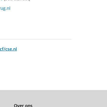
ug.nl
f/cse.nl
Over ons