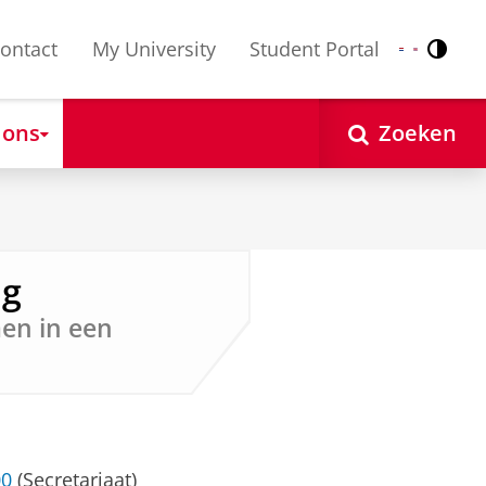
ontact
My University
Student Portal
Contr
Nederlands
English
 ons
Zoeken
ng
en in een
00
(Secretariaat)