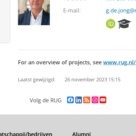
E-mail:
g.de.jong@r
O
R
R
e
C
s
I
e
D
a
r
For an overview of projects, see
www.rug.nl/c
c
h
P
Laatst gewijzigd:
26 november 2023 15:15
o
r
t
F
L
R
I
Y
Volg de RUG
a
a
i
S
n
o
l
c
n
S
s
u
e
k
-
t
T
b
e
f
a
u
o
d
e
g
b
tschappij/bedrijven
Alumni