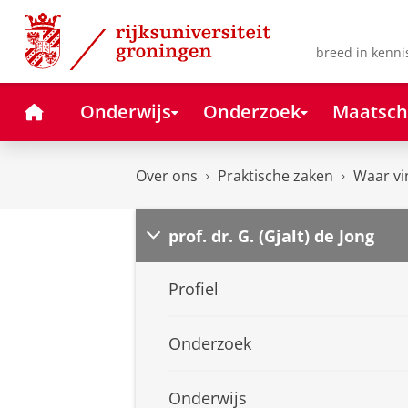
Skip
Skip
to
to
Content
Navigation
breed in kenni
Home
Onderwijs
Onderzoek
Maatsch
Over ons
Praktische zaken
Waar vi
prof. dr. G. (Gjalt) de Jong
Profiel
Onderzoek
Onderwijs