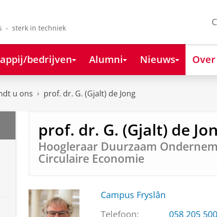
C
s - sterk in techniek
appij/bedrijven
Alumni
Nieuws
Over
ndt u ons
prof. dr. G. (Gjalt) de Jong
prof. dr. G. (Gjalt) de Jo
Hoogleraar Duurzaam Ondernem
Circulaire Economie
Campus Fryslân
Telefoon:
058 205 50