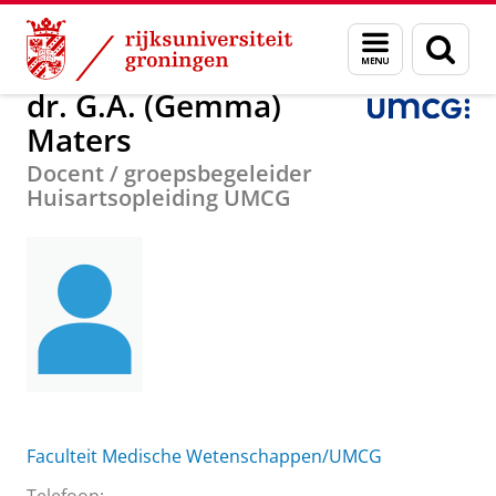
Skip
Skip
Over ons
dr. G.A. (Gemma) Maters
Menu
Zoek
to
to
en
Content
Navigation
zoeken
dr. G.A. (Gemma)
Maters
Docent / groepsbegeleider
Huisartsopleiding UMCG
Faculteit Medische Wetenschappen/UMCG