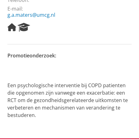
Telefoon:
E-mail:
g.a.maters@umcg.nl
H
R
o
e
m
s
e
e
p
a
Promotieonderzoek:
a
r
g
c
e
h
P
o
Een psychologische interventie bij COPD patienten
r
die opgenomen zijn vanwege een exacerbatie: een
t
RCT om de gezondheidsgerelateerde uitkomsten te
a
l
verbeteren en mechanismen van verandering te
bestuderen.