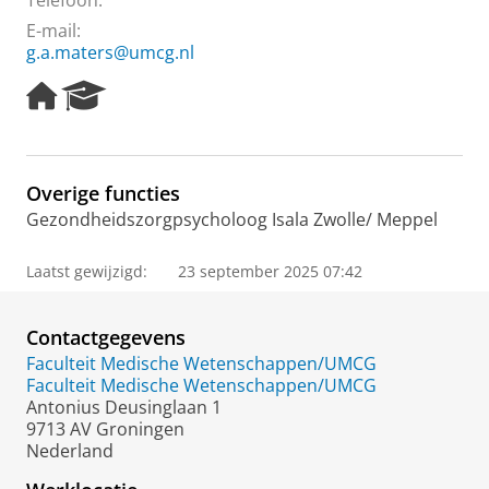
Telefoon:
E-mail:
g.a.maters@umcg.nl
H
R
o
e
m
s
e
e
p
a
Overige functies
a
r
Gezondheidszorgpsycholoog Isala Zwolle/ Meppel
g
c
e
h
P
Laatst gewijzigd:
23 september 2025 07:42
o
r
t
Contactgegevens
a
Faculteit Medische Wetenschappen/UMCG
l
Faculteit Medische Wetenschappen/UMCG
Antonius Deusinglaan 1
9713 AV Groningen
Nederland