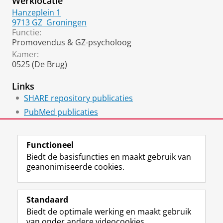
Werklocatie
Hanzeplein 1
9713 GZ
Groningen
Functie:
Promovendus & GZ-psycholoog
Kamer:
0525 (De Brug)
Links
SHARE repository publicaties
PubMed publicaties
Gezondheidswetenschappen
Functioneel
Biedt de basisfuncties en maakt gebruik van
geanonimiseerde cookies.
F
L
R
I
Y
Volg de RUG
a
i
S
n
o
Standaard
c
n
S
s
u
Biedt de optimale werking en maakt gebruik
e
k
-
t
T
Studiekiezers
van onder andere videocookies.