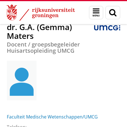
Skip
Skip
Over ons
dr. G.A. (Gemma) Maters
Menu
Zoek
to
to
en
Content
Navigation
zoeken
dr. G.A. (Gemma)
Maters
Docent / groepsbegeleider
Huisartsopleiding UMCG
Faculteit Medische Wetenschappen/UMCG