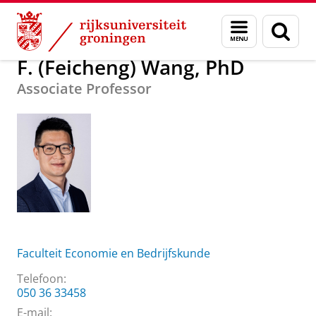
Skip
Skip
Over ons
F. (Feicheng) Wang, PhD
Menu
Zoek
to
to
en
Content
Navigation
zoeken
F. (Feicheng) Wang, PhD
Associate Professor
Faculteit Economie en Bedrijfskunde
Telefoon:
050 36 33458
E-mail: