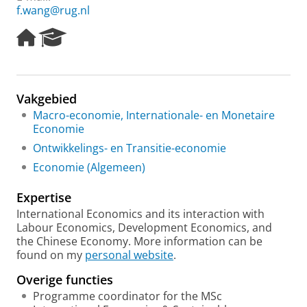
f.wang@rug.nl
H
R
o
e
m
s
e
e
p
a
Vakgebied
a
r
Macro-economie, Internationale- en Monetaire
g
c
Economie
e
h
P
Ontwikkelings- en Transitie-economie
o
Economie (Algemeen)
r
t
Expertise
a
l
International Economics and its interaction with
Labour Economics, Development Economics, and
the Chinese Economy. More information can be
found on my
personal website
.
Overige functies
Programme coordinator for the MSc