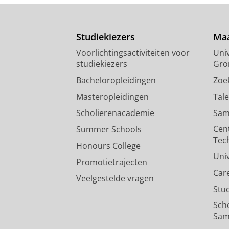
Studiekiezers
Maa
Voorlichtingsactiviteiten voor
Univ
studiekiezers
Gro
Bacheloropleidingen
Zoe
Masteropleidingen
Tal
Scholierenacademie
Sam
Cen
Summer Schools
Tec
Honours College
Uni
Promotietrajecten
Car
Veelgestelde vragen
Stu
Sch
Sam