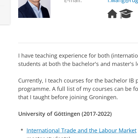
E-mail:
f.wang@rug
H
R
o
e
m
s
e
e
p
a
a
r
g
c
I have teaching experience for both (internat
e
h
students at both the bachelor's and master's l
P
o
r
Currently, I teach courses for the bachelor 
t
programme. A full list of my courses can be 
a
that I taught before joining Groningen.
l
University of Göttingen (2017-2022)
International Trade and the Labour Market