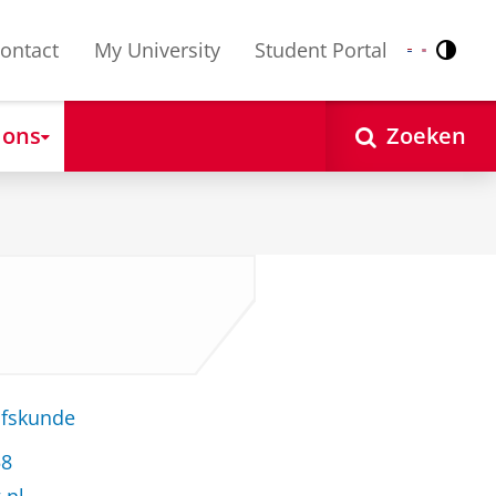
ontact
My University
Student Portal
Contr
Nederlands
English
 ons
Zoeken
jfskunde
58