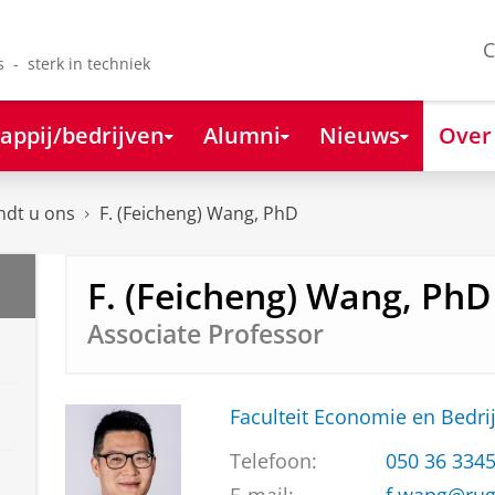
C
s - sterk in techniek
appij/bedrijven
Alumni
Nieuws
Over
ndt u ons
F. (Feicheng) Wang, PhD
F. (Feicheng) Wang, PhD
Associate Professor
Faculteit Economie en Bedri
Telefoon:
050 36 334