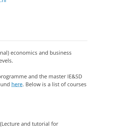
.nl
ional) economics and business
evels.
IB programme and the master IE&SD
found
here
. Below is a list of courses
(Lecture and tutorial for