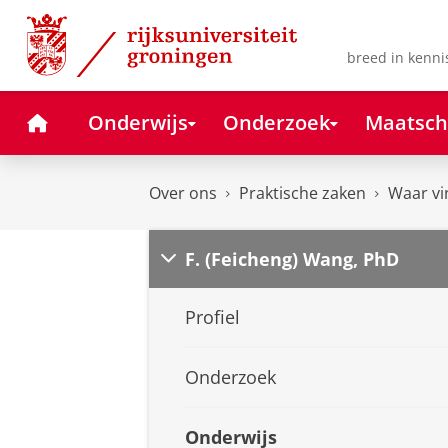
Skip
Skip
to
to
Content
Navigation
breed in kenni
Home
Onderwijs
Onderzoek
Maatsch
Over ons
Praktische zaken
Waar vi
F. (Feicheng) Wang, PhD
Profiel
Onderzoek
Onderwijs