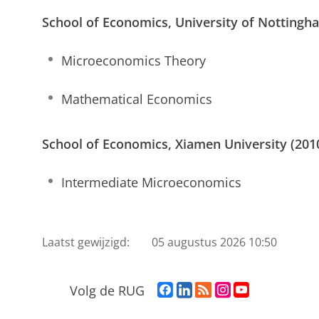
School of Economics, University of Nottingh
Microeconomics Theory
Mathematical Economics
School of Economics, Xiamen University (201
Intermediate Microeconomics
Laatst gewijzigd:
05 augustus 2026 10:50
F
L
R
I
Y
Volg de RUG
a
i
S
n
o