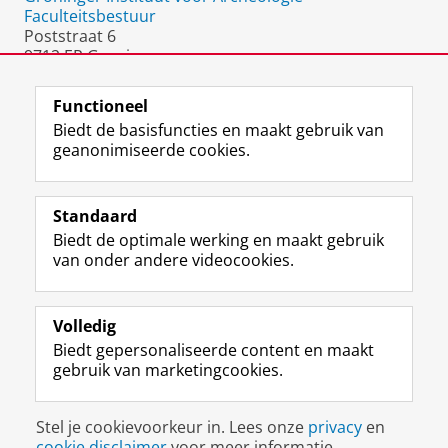
Faculteitsbestuur
Poststraat 6
9712 ER Groningen
Nederland
Functioneel
Biedt de basisfuncties en maakt gebruik van
geanonimiseerde cookies.
F
L
R
I
Y
Volg de RUG
a
i
S
n
o
Standaard
c
n
S
s
u
Biedt de optimale werking en maakt gebruik
e
k
-
t
T
Studiekiezers
van onder andere videocookies.
b
e
f
a
u
Maatschappij/bedrijven
o
d
e
g
b
o
I
e
r
e
Alumni
k
n
d
a
-
Volledig
p
-
R
m
k
Biedt gepersonaliseerde content en maakt
Over ons
a
p
i
-
a
gebruik van marketingcookies.
g
a
j
a
n
i
g
k
c
a
Disclaimer & Copyright
Privacy
Cookies
n
i
s
c
a
Stel je cookievoorkeur in. Lees onze
privacy
en
Inloggen
a
n
u
o
l
cookie disclaimer
voor meer informatie.