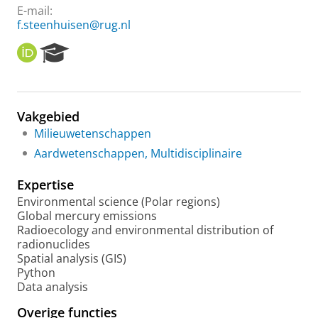
E-mail:
f.steenhuisen@rug.nl
O
R
R
e
C
s
I
e
D
a
Vakgebied
r
Milieuwetenschappen
c
h
Aardwetenschappen, Multidisciplinaire
P
o
Expertise
r
Environmental science (Polar regions)
t
Global mercury emissions
a
Radioecology and environmental distribution of
l
radionuclides
Spatial analysis (GIS)
Python
Data analysis
Overige functies