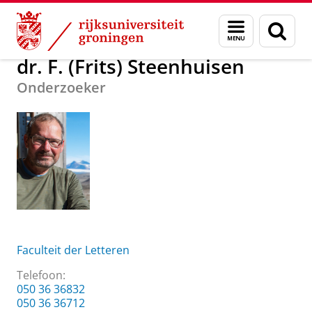
Skip
Skip
Over ons
dr. F. (Frits) Steenhuisen
Menu
Zoek
to
to
en
Content
Navigation
zoeken
dr. F. (Frits) Steenhuisen
Onderzoeker
Faculteit der Letteren
Telefoon:
050 36 36832
050 36 36712