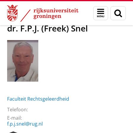
Skip
Skip
Over ons
dr. F.P.J. (Freek) Snel
Menu
Zoek
to
to
en
Content
Navigation
zoeken
dr. F.P.J. (Freek) Snel
Faculteit Rechtsgeleerdheid
Telefoon:
E-mail:
f.p.j.snel@rug.nl