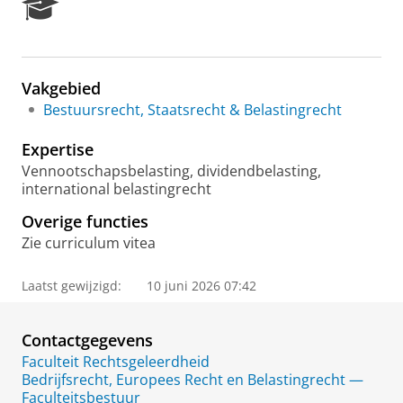
R
e
s
e
a
Vakgebied
r
Bestuursrecht, Staatsrecht & Belastingrecht
c
h
Expertise
P
o
Vennootschapsbelasting, dividendbelasting,
r
international belastingrecht
t
Overige functies
a
l
Zie curriculum vitea
Laatst gewijzigd:
10 juni 2026 07:42
Contactgegevens
Faculteit Rechtsgeleerdheid
Bedrijfsrecht, Europees Recht en Belastingrecht —
Faculteitsbestuur