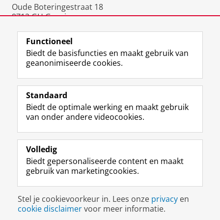
Oude Boteringestraat 18
9712 GH Groningen
Nederland
Functioneel
Biedt de basisfuncties en maakt gebruik van
geanonimiseerde cookies.
F
L
R
I
Y
Volg de RUG
a
i
S
n
o
Standaard
c
n
S
s
u
Biedt de optimale werking en maakt gebruik
e
k
-
t
T
Studiekiezers
van onder andere videocookies.
b
e
f
a
u
Maatschappij/bedrijven
o
d
e
g
b
o
I
e
r
e
Alumni
k
n
d
a
-
Volledig
p
-
R
m
k
Biedt gepersonaliseerde content en maakt
Over ons
a
p
i
-
a
gebruik van marketingcookies.
g
a
j
a
n
i
g
k
c
a
Disclaimer & Copyright
Privacy
Cookies
n
i
s
c
a
Stel je cookievoorkeur in. Lees onze
privacy
en
Inloggen
a
n
u
o
l
cookie disclaimer
voor meer informatie.
R
a
n
u
R